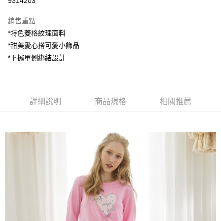
9314203
LINE Pay
銷售重點
Apple Pay
*特色菱格紋理面料
*甜美愛心搭可愛小飾品
街口支付
*下擺單側綁結設計
悠遊付
AFTEE先享後付
相關說明
詳細說明
商品規格
相關推薦
【關於「AFTEE先享後付」】
ATM付款
AFTEE先享後付是「在收到商品之後才付款」的支付方式。 讓您購物簡單
便利好安心！
１．簡單：不需註冊會員、不需綁卡、不需儲值。
運送方式
２．便利：只要手機號碼，簡訊認證，即可結帳。
３．安心：先確認商品／服務後，再付款。
全家付款取貨
每筆NT$80，滿NT$1,200(含以上)免運費
【「AFTEE先享後付」結帳流程】
１．於結帳方式選擇「AFTEE先享後付」後，將跳轉至「AFTEE先享後付」
7-11付款取貨
結帳頁面，進行簡訊認證並確認金額後，即可完成結帳。
２．訂單成立數日內，您將收到繳費通知簡訊。
每筆NT$80，滿NT$1,200(含以上)免運費
３．收到繳費通知簡訊後14天內，點擊此簡訊中的連結，可透過四大超商／
ATM／網路銀行／等多元方式進行付款，方視為交易完成。
宅配