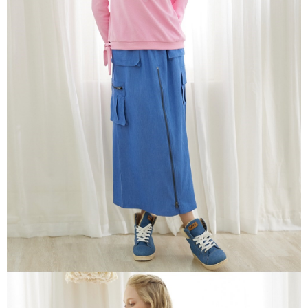
※ 請注意：結帳手續完成當下不需立刻繳費，但若您需要取消訂單，請聯絡
每筆NT$80，滿NT$1,200(含以上)免運費
購買商品的店家。未經商家同意取消之訂單仍視為有效，需透過AFTEE先享
後付繳納相關費用。
付款後門市自取
※ 交易是否成功請以「AFTEE先享後付 」之結帳頁面顯示為準，若有關於
是否繳費成功／繳費後需取消欲退款等相關疑問，請聯繫「AFTEE先享後付
免運費
客戶支援中心」
https://netprotections.freshdesk.com/support/home
【注意事項】
１．透過由恩沛科技股份有限公司提供之「AFTEE先享後付」服務完成之交
易，需依本服務之必要範圍內提供個人資料，並將交易相關給付款項請求債
權轉讓予恩沛科技股份有限公司。
２．關於個人資料處理事宜，請瀏覽以下網址：
https://aftee.tw/terms/#terms3
３．未成年的使用者請事先徵得法定代理人或監護人之同意方可使用
「AFTEE先享後付」，若未經同意申辦者引起之損失，本公司不負相關責
任。
４．使用「AFTEE先享後付」時，將依據個別帳號之用戶狀況，依本公司即
時審查核予不同之上限額度；若仍有額度不足之情形，本公司將視審查結果
請求用戶進行身份認證。
５．嚴禁一人註冊多個帳號或使用他人資訊註冊。若發現惡意使用之情形，
恩沛科技股份有限公司將有權停止該用戶之使用額度並採取法律行動。