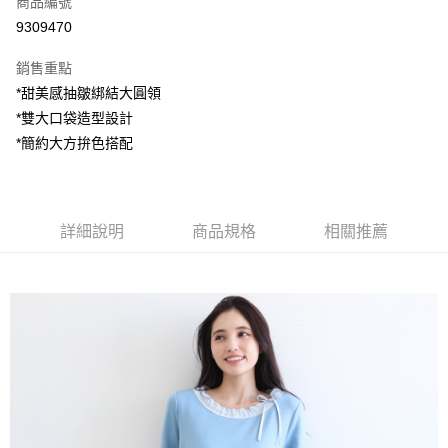
商品編號
超商取貨付款
9309470
LINE Pay
銷售重點
Apple Pay
*甜美感抽皺綁結大圓領
*雙大口袋造型設計
街口支付
*簡約大方拚色搭配
悠遊付
AFTEE先享後付
相關說明
詳細說明
商品規格
相關推薦
【關於「AFTEE先享後付」】
ATM付款
AFTEE先享後付是「在收到商品之後才付款」的支付方式。 讓您購物簡單
便利好安心！
１．簡單：不需註冊會員、不需綁卡、不需儲值。
運送方式
２．便利：只要手機號碼，簡訊認證，即可結帳。
３．安心：先確認商品／服務後，再付款。
全家付款取貨
每筆NT$80，滿NT$1,200(含以上)免運費
【「AFTEE先享後付」結帳流程】
１．於結帳方式選擇「AFTEE先享後付」後，將跳轉至「AFTEE先享後付」
7-11付款取貨
結帳頁面，進行簡訊認證並確認金額後，即可完成結帳。
２．訂單成立數日內，您將收到繳費通知簡訊。
每筆NT$80，滿NT$1,200(含以上)免運費
３．收到繳費通知簡訊後14天內，點擊此簡訊中的連結，可透過四大超商／