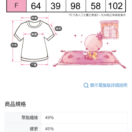
顯示電腦版詳細說明
商品規格
聚酯纖維
49％
縲縈
45％