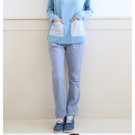
ATM／網路銀行／等多元方式進行付款，方視為交易完成。
宅配
※ 請注意：結帳手續完成當下不需立刻繳費，但若您需要取消訂單，請聯絡
每筆NT$80，滿NT$1,200(含以上)免運費
購買商品的店家。未經商家同意取消之訂單仍視為有效，需透過AFTEE先享
後付繳納相關費用。
付款後門市自取
※ 交易是否成功請以「AFTEE先享後付 」之結帳頁面顯示為準，若有關於
是否繳費成功／繳費後需取消欲退款等相關疑問，請聯繫「AFTEE先享後付
免運費
客戶支援中心」
https://netprotections.freshdesk.com/support/home
【注意事項】
１．透過由恩沛科技股份有限公司提供之「AFTEE先享後付」服務完成之交
易，需依本服務之必要範圍內提供個人資料，並將交易相關給付款項請求債
權轉讓予恩沛科技股份有限公司。
２．關於個人資料處理事宜，請瀏覽以下網址：
https://aftee.tw/terms/#terms3
３．未成年的使用者請事先徵得法定代理人或監護人之同意方可使用
「AFTEE先享後付」，若未經同意申辦者引起之損失，本公司不負相關責
任。
４．使用「AFTEE先享後付」時，將依據個別帳號之用戶狀況，依本公司即
時審查核予不同之上限額度；若仍有額度不足之情形，本公司將視審查結果
請求用戶進行身份認證。
５．嚴禁一人註冊多個帳號或使用他人資訊註冊。若發現惡意使用之情形，
恩沛科技股份有限公司將有權停止該用戶之使用額度並採取法律行動。