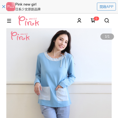
Pink new girl
開啟APP
日系少女原創品牌
0
1
/
1