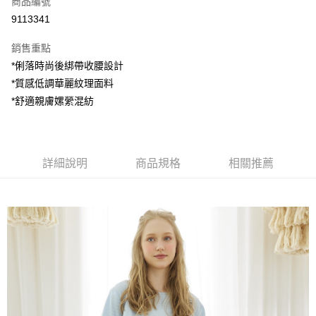
商品編號
超商取貨付款
9113341
LINE Pay
銷售重點
Apple Pay
*俐落時尚後綁帶收腰設計
*質感低調華麗紋理面料
街口支付
*舒適親膚嫘縈混紡
悠遊付
AFTEE先享後付
相關說明
詳細說明
商品規格
相關推薦
【關於「AFTEE先享後付」】
ATM付款
AFTEE先享後付是「在收到商品之後才付款」的支付方式。 讓您購物簡單
便利好安心！
１．簡單：不需註冊會員、不需綁卡、不需儲值。
運送方式
２．便利：只要手機號碼，簡訊認證，即可結帳。
３．安心：先確認商品／服務後，再付款。
全家付款取貨
每筆NT$80，滿NT$1,200(含以上)免運費
【「AFTEE先享後付」結帳流程】
１．於結帳方式選擇「AFTEE先享後付」後，將跳轉至「AFTEE先享後付」
7-11付款取貨
結帳頁面，進行簡訊認證並確認金額後，即可完成結帳。
２．訂單成立數日內，您將收到繳費通知簡訊。
每筆NT$80，滿NT$1,200(含以上)免運費
３．收到繳費通知簡訊後14天內，點擊此簡訊中的連結，可透過四大超商／