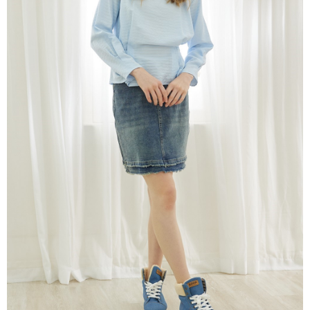
ATM／網路銀行／等多元方式進行付款，方視為交易完成。
宅配
※ 請注意：結帳手續完成當下不需立刻繳費，但若您需要取消訂單，請聯絡
每筆NT$80，滿NT$1,200(含以上)免運費
購買商品的店家。未經商家同意取消之訂單仍視為有效，需透過AFTEE先享
後付繳納相關費用。
付款後門市自取
※ 交易是否成功請以「AFTEE先享後付 」之結帳頁面顯示為準，若有關於
是否繳費成功／繳費後需取消欲退款等相關疑問，請聯繫「AFTEE先享後付
免運費
客戶支援中心」
https://netprotections.freshdesk.com/support/home
【注意事項】
１．透過由恩沛科技股份有限公司提供之「AFTEE先享後付」服務完成之交
易，需依本服務之必要範圍內提供個人資料，並將交易相關給付款項請求債
權轉讓予恩沛科技股份有限公司。
２．關於個人資料處理事宜，請瀏覽以下網址：
https://aftee.tw/terms/#terms3
３．未成年的使用者請事先徵得法定代理人或監護人之同意方可使用
「AFTEE先享後付」，若未經同意申辦者引起之損失，本公司不負相關責
任。
４．使用「AFTEE先享後付」時，將依據個別帳號之用戶狀況，依本公司即
時審查核予不同之上限額度；若仍有額度不足之情形，本公司將視審查結果
請求用戶進行身份認證。
５．嚴禁一人註冊多個帳號或使用他人資訊註冊。若發現惡意使用之情形，
恩沛科技股份有限公司將有權停止該用戶之使用額度並採取法律行動。