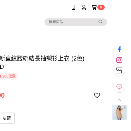
0
*清新直紋腰綁結長袖襯衫上衣 (2色)
SD
1,200免運
90
灰藍