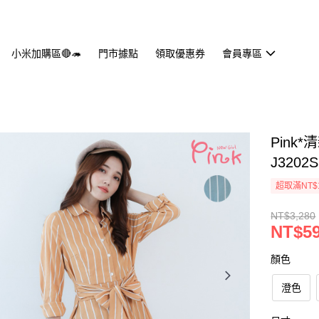
小米加購區🔴🦔
門市據點
領取優惠券
會員專區
Pink
J3202
超取滿NT$
NT$3,280
NT$5
顏色
澄色