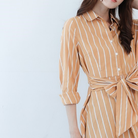
是否繳費成
付款後門
付客戶支
免運費
【注意事
１．透過由
交易，需
求債權轉
２．關於
https://aft
３．未成
「AFTE
任。
４．使用「
即時審查
結果請求
５．嚴禁
形，恩沛
動。