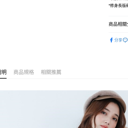
Apple Pay
*修身長版
街口支付
悠遊付
商品相關分
AFTEE先
►上衣
相關說明
分享
【關於「A
►上衣
ATM付款
AFTEE
便利好安
１．簡單
２．便利
運送方式
３．安心
說明
商品規格
相關推薦
全家付款
【「AFT
每筆NT$8
１．於結帳
付」結帳
7-11付款
２．訂單
３．收到繳
每筆NT$8
／ATM／
※ 請注意
宅配
絡購買商品
先享後付
每筆NT$8
※ 交易是