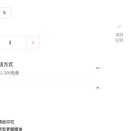
S
清除
紀錄
送方式
1,200免運
次付款
付款
條紋印花
造型更顯腰身