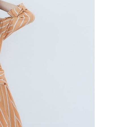
功／繳費後需取消欲退款等相關疑問，請聯繫「AFTEE先享後
市自取
援中心」
https://netprotections.freshdesk.com/support/home
項】
恩沛科技股份有限公司提供之「AFTEE先享後付」服務完成之
依本服務之必要範圍內提供個人資料，並將交易相關給付款項請
讓予恩沛科技股份有限公司。
個人資料處理事宜，請瀏覽以下網址：
ee.tw/terms/#terms3
年的使用者請事先徵得法定代理人或監護人之同意方可使用
E先享後付」，若未經同意申辦者引起之損失，本公司不負相關責
AFTEE先享後付」時，將依據個別帳號之用戶狀況，依本公司
核予不同之上限額度；若仍有額度不足之情形，本公司將視審查
用戶進行身份認證。
一人註冊多個帳號或使用他人資訊註冊。若發現惡意使用之情
科技股份有限公司將有權停止該用戶之使用額度並採取法律行