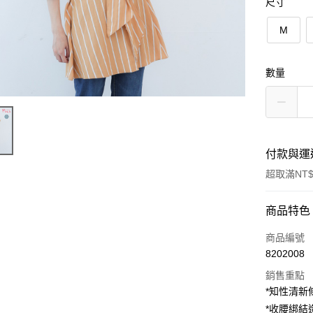
尺寸
M
數量
付款與運
超取滿NT$
付款方式
商品特色
信用卡一
商品編號
8202008
超商取貨
銷售重點
LINE Pay
*知性清新
*收腰綁結