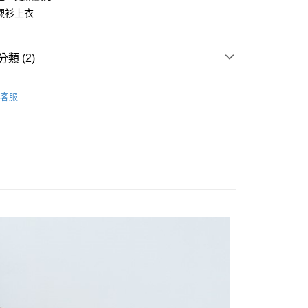
襯衫上衣
類 (2)
享後付
襯衫
客服
FTEE先享後付」】
長袖上衣
先享後付是「在收到商品之後才付款」的支付方式。 讓您購物簡單
心！
：不需註冊會員、不需綁卡、不需儲值。
：只要手機號碼，簡訊認證，即可結帳。
：先確認商品／服務後，再付款。
取貨
EE先享後付」結帳流程】
0，滿NT$1,200(含以上)免運費
方式選擇「AFTEE先享後付」後，將跳轉至「AFTEE先享後
頁面，進行簡訊認證並確認金額後，即可完成結帳。
取貨
成立數日內，您將收到繳費通知簡訊。
費通知簡訊後14天內，點擊此簡訊中的連結，可透過四大超商
0，滿NT$1,200(含以上)免運費
網路銀行／等多元方式進行付款，方視為交易完成。
：結帳手續完成當下不需立刻繳費，但若您需要取消訂單，請聯
的店家。未經商家同意取消之訂單仍視為有效，需透過AFTEE
繳納相關費用。
0，滿NT$1,200(含以上)免運費
否成功請以「AFTEE先享後付 」之結帳頁面顯示為準，若有關於