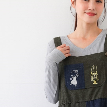
是否繳費成
付款後門
付客戶支
免運費
【注意事
１．透過由
交易，需
求債權轉
２．關於
https://aft
３．未成
「AFTE
任。
４．使用「
即時審查
結果請求
５．嚴禁
形，恩沛
動。