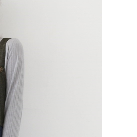
功／繳費後需取消欲退款等相關疑問，請聯繫「AFTEE先享後
市自取
援中心」
https://netprotections.freshdesk.com/support/home
項】
恩沛科技股份有限公司提供之「AFTEE先享後付」服務完成之
依本服務之必要範圍內提供個人資料，並將交易相關給付款項請
讓予恩沛科技股份有限公司。
個人資料處理事宜，請瀏覽以下網址：
ee.tw/terms/#terms3
年的使用者請事先徵得法定代理人或監護人之同意方可使用
E先享後付」，若未經同意申辦者引起之損失，本公司不負相關責
AFTEE先享後付」時，將依據個別帳號之用戶狀況，依本公司
核予不同之上限額度；若仍有額度不足之情形，本公司將視審查
用戶進行身份認證。
一人註冊多個帳號或使用他人資訊註冊。若發現惡意使用之情
科技股份有限公司將有權停止該用戶之使用額度並採取法律行