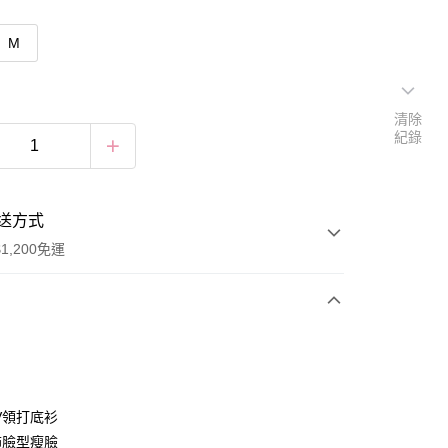
M
清除
紀錄
送方式
1,200免運
次付款
付款
V領打底衫
飾臉型瘦臉