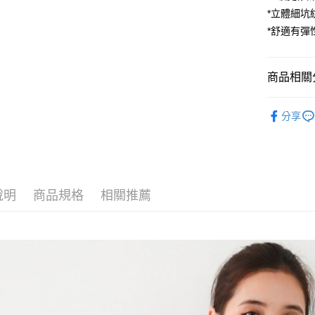
Apple Pay
*立體細坑
街口支付
*舒適有彈
悠遊付
商品相關分
AFTEE先
相關說明
►上衣
【關於「A
分享
ATM付款
AFTEE
便利好安
１．簡單
２．便利
運送方式
３．安心
全家付款
說明
商品規格
相關推薦
【「AFT
每筆NT$8
１．於結帳
付」結帳
7-11付款
２．訂單
３．收到繳
每筆NT$8
／ATM／
※ 請注意
宅配
絡購買商品
先享後付
每筆NT$8
※ 交易是