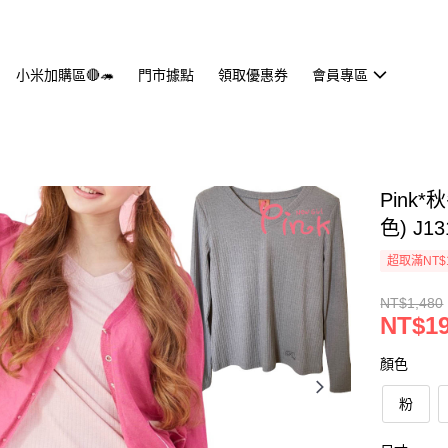
小米加購區🔴🦔
門市據點
領取優惠券
會員專區
Pink
色) J1
超取滿NT$
NT$1,480
NT$1
顏色
粉