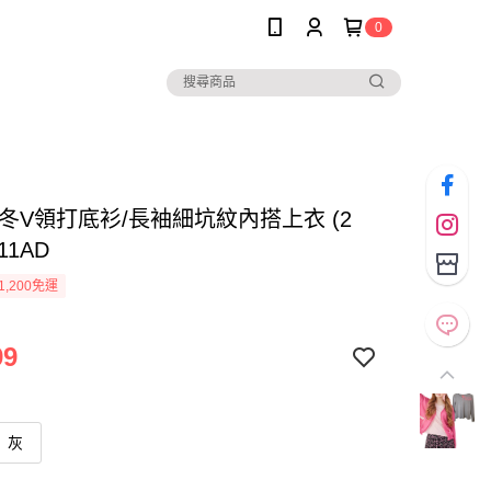
0
*秋冬V領打底衫/長袖細坑紋內搭上衣 (2
311AD
1,200免運
99
灰