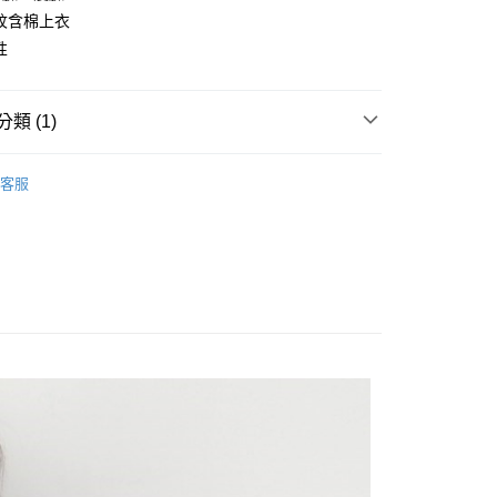
紋含棉上衣
性
類 (1)
享後付
長袖上衣
FTEE先享後付」】
客服
先享後付是「在收到商品之後才付款」的支付方式。 讓您購物簡單
心！
：不需註冊會員、不需綁卡、不需儲值。
：只要手機號碼，簡訊認證，即可結帳。
：先確認商品／服務後，再付款。
取貨
EE先享後付」結帳流程】
0，滿NT$1,200(含以上)免運費
方式選擇「AFTEE先享後付」後，將跳轉至「AFTEE先享後
頁面，進行簡訊認證並確認金額後，即可完成結帳。
取貨
成立數日內，您將收到繳費通知簡訊。
費通知簡訊後14天內，點擊此簡訊中的連結，可透過四大超商
0，滿NT$1,200(含以上)免運費
網路銀行／等多元方式進行付款，方視為交易完成。
：結帳手續完成當下不需立刻繳費，但若您需要取消訂單，請聯
的店家。未經商家同意取消之訂單仍視為有效，需透過AFTEE
繳納相關費用。
0，滿NT$1,200(含以上)免運費
否成功請以「AFTEE先享後付 」之結帳頁面顯示為準，若有關於