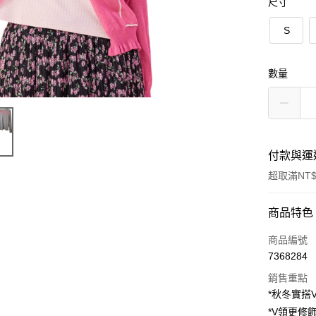
尺寸
S
數量
付款與運
超取滿NT$
付款方式
商品特色
信用卡一
商品編號
7368284
超商取貨
銷售重點
LINE Pay
*秋冬實搭
*V領更修