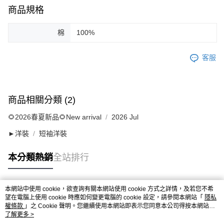
商品規格
棉
100%
客服
商品相關分類 (2)
🌻2026春夏新品🌻New arrival
2026 Jul
►洋裝
短袖洋裝
本分類熱銷
全站排行
本網站中使用 cookie，欲查詢有關本網站使用 cookie 方式之詳情，及若您不希
熱門標籤
望在電腦上使用 cookie 時應如何變更電腦的 cookie 設定，請參閱本網站「
隱私
權條款
」之 Cookie 聲明。您繼續使用本網站即表示您同意本公司得按本網站使
用條款之 Cookie 聲明使用 cookie。
了解更多 >