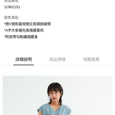
商品編號
超商取貨付款
11962151
LINE Pay
銷售重點
Apple Pay
*微V領剪裁視覺拉長頸部線條
*A字大傘擺完美隱藏贅肉
街口支付
*附皮帶勾勒纖細腰身
悠遊付
AFTEE先享後付
相關說明
詳細說明
商品規格
相關推薦
【關於「AFTEE先享後付」】
ATM付款
AFTEE先享後付是「在收到商品之後才付款」的支付方式。 讓您購物簡單
便利好安心！
１．簡單：不需註冊會員、不需綁卡、不需儲值。
運送方式
２．便利：只要手機號碼，簡訊認證，即可結帳。
３．安心：先確認商品／服務後，再付款。
全家付款取貨
每筆NT$80，滿NT$1,200(含以上)免運費
【「AFTEE先享後付」結帳流程】
１．於結帳方式選擇「AFTEE先享後付」後，將跳轉至「AFTEE先享後付」
7-11付款取貨
結帳頁面，進行簡訊認證並確認金額後，即可完成結帳。
２．訂單成立數日內，您將收到繳費通知簡訊。
每筆NT$80，滿NT$1,200(含以上)免運費
３．收到繳費通知簡訊後14天內，點擊此簡訊中的連結，可透過四大超商／