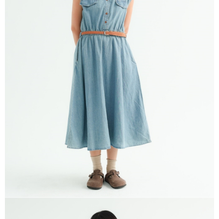
ATM／網路銀行／等多元方式進行付款，方視為交易完成。
宅配
※ 請注意：結帳手續完成當下不需立刻繳費，但若您需要取消訂單，請聯絡
每筆NT$80，滿NT$1,200(含以上)免運費
購買商品的店家。未經商家同意取消之訂單仍視為有效，需透過AFTEE先享
後付繳納相關費用。
付款後門市自取
※ 交易是否成功請以「AFTEE先享後付 」之結帳頁面顯示為準，若有關於
是否繳費成功／繳費後需取消欲退款等相關疑問，請聯繫「AFTEE先享後付
免運費
客戶支援中心」
https://netprotections.freshdesk.com/support/home
【注意事項】
１．透過由恩沛科技股份有限公司提供之「AFTEE先享後付」服務完成之交
易，需依本服務之必要範圍內提供個人資料，並將交易相關給付款項請求債
權轉讓予恩沛科技股份有限公司。
２．關於個人資料處理事宜，請瀏覽以下網址：
https://aftee.tw/terms/#terms3
３．未成年的使用者請事先徵得法定代理人或監護人之同意方可使用
「AFTEE先享後付」，若未經同意申辦者引起之損失，本公司不負相關責
任。
４．使用「AFTEE先享後付」時，將依據個別帳號之用戶狀況，依本公司即
時審查核予不同之上限額度；若仍有額度不足之情形，本公司將視審查結果
請求用戶進行身份認證。
５．嚴禁一人註冊多個帳號或使用他人資訊註冊。若發現惡意使用之情形，
恩沛科技股份有限公司將有權停止該用戶之使用額度並採取法律行動。