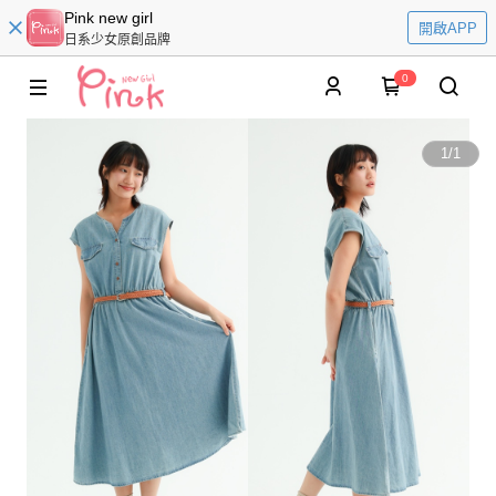
Pink new girl
開啟APP
日系少女原創品牌
0
1
/
1