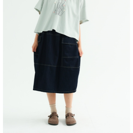
ATM／網路銀行／等多元方式進行付款，方視為交易完成。
宅配
※ 請注意：結帳手續完成當下不需立刻繳費，但若您需要取消訂單，請聯絡
每筆NT$80，滿NT$1,200(含以上)免運費
購買商品的店家。未經商家同意取消之訂單仍視為有效，需透過AFTEE先享
後付繳納相關費用。
付款後門市自取
※ 交易是否成功請以「AFTEE先享後付 」之結帳頁面顯示為準，若有關於
是否繳費成功／繳費後需取消欲退款等相關疑問，請聯繫「AFTEE先享後付
免運費
客戶支援中心」
https://netprotections.freshdesk.com/support/home
【注意事項】
１．透過由恩沛科技股份有限公司提供之「AFTEE先享後付」服務完成之交
易，需依本服務之必要範圍內提供個人資料，並將交易相關給付款項請求債
權轉讓予恩沛科技股份有限公司。
２．關於個人資料處理事宜，請瀏覽以下網址：
https://aftee.tw/terms/#terms3
３．未成年的使用者請事先徵得法定代理人或監護人之同意方可使用
「AFTEE先享後付」，若未經同意申辦者引起之損失，本公司不負相關責
任。
４．使用「AFTEE先享後付」時，將依據個別帳號之用戶狀況，依本公司即
時審查核予不同之上限額度；若仍有額度不足之情形，本公司將視審查結果
請求用戶進行身份認證。
５．嚴禁一人註冊多個帳號或使用他人資訊註冊。若發現惡意使用之情形，
恩沛科技股份有限公司將有權停止該用戶之使用額度並採取法律行動。