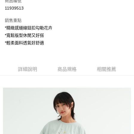
商品編號
超商取貨付款
11939513
LINE Pay
銷售重點
Apple Pay
*精緻感縫線鈕扣勾勒花卉
*寬鬆版型休閒又好搭
街口支付
*輕柔面料透氣好舒適
悠遊付
AFTEE先享後付
相關說明
詳細說明
商品規格
相關推薦
【關於「AFTEE先享後付」】
ATM付款
AFTEE先享後付是「在收到商品之後才付款」的支付方式。 讓您購物簡單
便利好安心！
１．簡單：不需註冊會員、不需綁卡、不需儲值。
運送方式
２．便利：只要手機號碼，簡訊認證，即可結帳。
３．安心：先確認商品／服務後，再付款。
全家付款取貨
每筆NT$80，滿NT$1,200(含以上)免運費
【「AFTEE先享後付」結帳流程】
１．於結帳方式選擇「AFTEE先享後付」後，將跳轉至「AFTEE先享後付」
7-11付款取貨
結帳頁面，進行簡訊認證並確認金額後，即可完成結帳。
２．訂單成立數日內，您將收到繳費通知簡訊。
每筆NT$80，滿NT$1,200(含以上)免運費
３．收到繳費通知簡訊後14天內，點擊此簡訊中的連結，可透過四大超商／