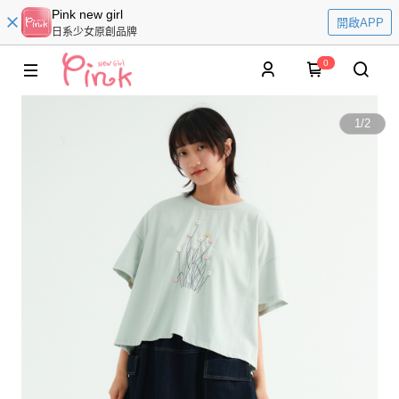
Pink new girl
開啟APP
日系少女原創品牌
0
1
/
2