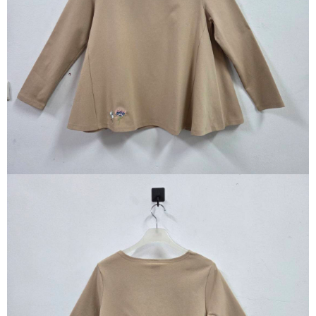
※ 請注意：結帳手續完成當下不需立刻繳費，但若您需要取消訂單，請聯絡
每筆NT$80，滿NT$1,200(含以上)免運費
購買商品的店家。未經商家同意取消之訂單仍視為有效，需透過AFTEE先享
後付繳納相關費用。
付款後門市自取
※ 交易是否成功請以「AFTEE先享後付 」之結帳頁面顯示為準，若有關於
是否繳費成功／繳費後需取消欲退款等相關疑問，請聯繫「AFTEE先享後付
免運費
客戶支援中心」
https://netprotections.freshdesk.com/support/home
【注意事項】
１．透過由恩沛科技股份有限公司提供之「AFTEE先享後付」服務完成之交
易，需依本服務之必要範圍內提供個人資料，並將交易相關給付款項請求債
權轉讓予恩沛科技股份有限公司。
２．關於個人資料處理事宜，請瀏覽以下網址：
https://aftee.tw/terms/#terms3
３．未成年的使用者請事先徵得法定代理人或監護人之同意方可使用
「AFTEE先享後付」，若未經同意申辦者引起之損失，本公司不負相關責
任。
４．使用「AFTEE先享後付」時，將依據個別帳號之用戶狀況，依本公司即
時審查核予不同之上限額度；若仍有額度不足之情形，本公司將視審查結果
請求用戶進行身份認證。
５．嚴禁一人註冊多個帳號或使用他人資訊註冊。若發現惡意使用之情形，
恩沛科技股份有限公司將有權停止該用戶之使用額度並採取法律行動。