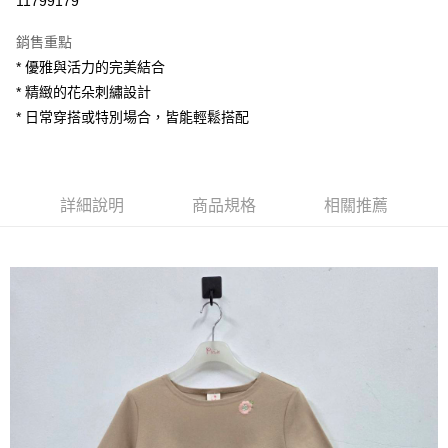
11799179
LINE Pay
銷售重點
Apple Pay
* 優雅與活力的完美結合
* 精緻的花朵刺繡設計
街口支付
* 日常穿搭或特別場合，皆能輕鬆搭配
悠遊付
AFTEE先享後付
相關說明
詳細說明
商品規格
相關推薦
【關於「AFTEE先享後付」】
ATM付款
AFTEE先享後付是「在收到商品之後才付款」的支付方式。 讓您購物簡單
便利好安心！
１．簡單：不需註冊會員、不需綁卡、不需儲值。
運送方式
２．便利：只要手機號碼，簡訊認證，即可結帳。
３．安心：先確認商品／服務後，再付款。
全家付款取貨
每筆NT$80，滿NT$1,200(含以上)免運費
【「AFTEE先享後付」結帳流程】
１．於結帳方式選擇「AFTEE先享後付」後，將跳轉至「AFTEE先享後付」
7-11付款取貨
結帳頁面，進行簡訊認證並確認金額後，即可完成結帳。
２．訂單成立數日內，您將收到繳費通知簡訊。
每筆NT$80，滿NT$1,200(含以上)免運費
３．收到繳費通知簡訊後14天內，點擊此簡訊中的連結，可透過四大超商／
ATM／網路銀行／等多元方式進行付款，方視為交易完成。
宅配