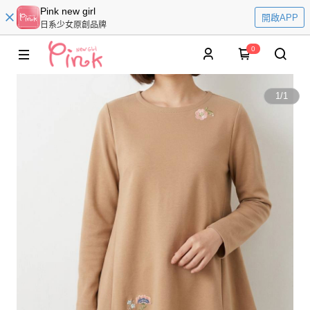
Pink new girl
開啟APP
日系少女原創品牌
0
1
/
1