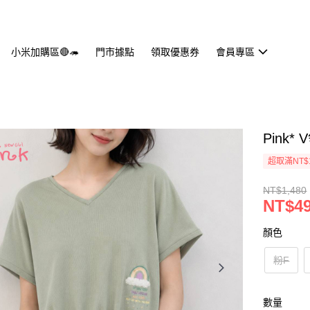
小米加購區🔴🦔
門市據點
領取優惠券
會員專區
Pink
超取滿NT$
NT$1,480
NT$4
顏色
粉F
數量