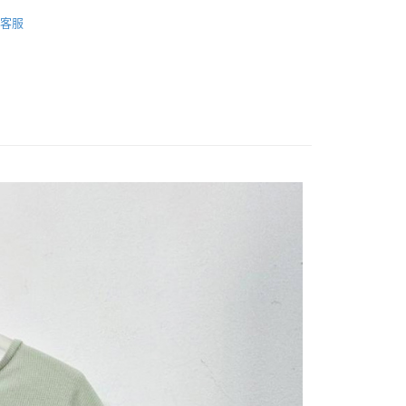
短袖上衣
客服
FTEE先享後付」】
先享後付是「在收到商品之後才付款」的支付方式。 讓您購物簡單
心！
：不需註冊會員、不需綁卡、不需儲值。
：只要手機號碼，簡訊認證，即可結帳。
：先確認商品／服務後，再付款。
取貨
EE先享後付」結帳流程】
0，滿NT$1,200(含以上)免運費
方式選擇「AFTEE先享後付」後，將跳轉至「AFTEE先享後
頁面，進行簡訊認證並確認金額後，即可完成結帳。
取貨
成立數日內，您將收到繳費通知簡訊。
費通知簡訊後14天內，點擊此簡訊中的連結，可透過四大超商
0，滿NT$1,200(含以上)免運費
網路銀行／等多元方式進行付款，方視為交易完成。
：結帳手續完成當下不需立刻繳費，但若您需要取消訂單，請聯
的店家。未經商家同意取消之訂單仍視為有效，需透過AFTEE
繳納相關費用。
0，滿NT$1,200(含以上)免運費
否成功請以「AFTEE先享後付 」之結帳頁面顯示為準，若有關於
功／繳費後需取消欲退款等相關疑問，請聯繫「AFTEE先享後
市自取
援中心」
https://netprotections.freshdesk.com/support/home
項】
恩沛科技股份有限公司提供之「AFTEE先享後付」服務完成之
依本服務之必要範圍內提供個人資料，並將交易相關給付款項請