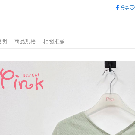
►上衣
相關說明
分享
【關於「A
ATM付款
AFTEE
便利好安
１．簡單
２．便利
運送方式
３．安心
說明
商品規格
相關推薦
全家付款
【「AFT
每筆NT$8
１．於結帳
付」結帳
7-11付款
２．訂單
３．收到繳
每筆NT$8
／ATM／
※ 請注意
宅配
絡購買商品
先享後付
每筆NT$8
※ 交易是
是否繳費成
付款後門
付客戶支
免運費
【注意事
１．透過由
交易，需