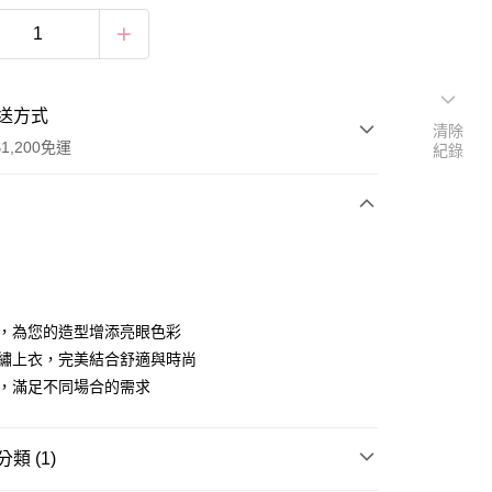
送方式
清除
1,200免運
紀錄
次付款
付款
計，為您的造型增添亮眼色彩
電繡上衣，完美結合舒適與時尚
色，滿足不同場合的需求
類 (1)
享後付