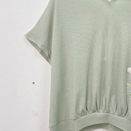
求債權轉
２．關於
https://aft
３．未成
「AFTE
任。
４．使用「
即時審查
結果請求
５．嚴禁
形，恩沛
動。