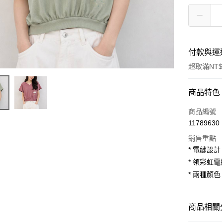
付款與運
超取滿NT$
付款方式
商品特色
信用卡一
商品編號
11789630
超商取貨
銷售重點
LINE Pay
* 電繡設
* 領彩虹
Apple Pay
* 兩種顏
街口支付
悠遊付
商品相關分
AFTEE先