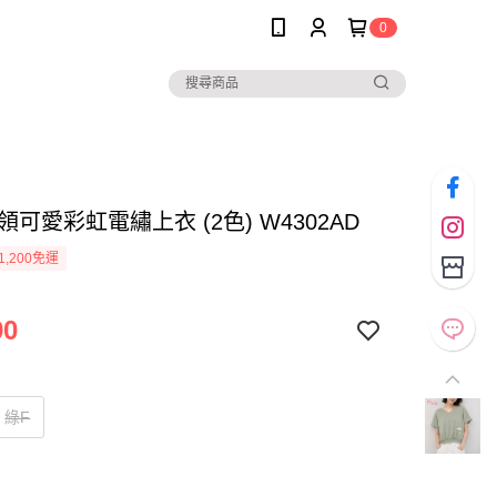
0
* V領可愛彩虹電繡上衣 (2色) W4302AD
1,200免運
90
綠F