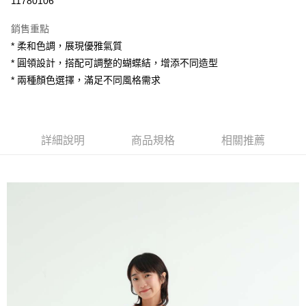
11780106
LINE Pay
銷售重點
Apple Pay
* 柔和色調，展現優雅氣質
* 圓領設計，搭配可調整的蝴蝶結，增添不同造型
街口支付
* 兩種顏色選擇，滿足不同風格需求
悠遊付
AFTEE先享後付
相關說明
詳細說明
商品規格
相關推薦
【關於「AFTEE先享後付」】
ATM付款
AFTEE先享後付是「在收到商品之後才付款」的支付方式。 讓您購物簡單
便利好安心！
１．簡單：不需註冊會員、不需綁卡、不需儲值。
運送方式
２．便利：只要手機號碼，簡訊認證，即可結帳。
３．安心：先確認商品／服務後，再付款。
全家付款取貨
每筆NT$80，滿NT$1,200(含以上)免運費
【「AFTEE先享後付」結帳流程】
１．於結帳方式選擇「AFTEE先享後付」後，將跳轉至「AFTEE先享後付」
7-11付款取貨
結帳頁面，進行簡訊認證並確認金額後，即可完成結帳。
２．訂單成立數日內，您將收到繳費通知簡訊。
每筆NT$80，滿NT$1,200(含以上)免運費
３．收到繳費通知簡訊後14天內，點擊此簡訊中的連結，可透過四大超商／
ATM／網路銀行／等多元方式進行付款，方視為交易完成。
宅配