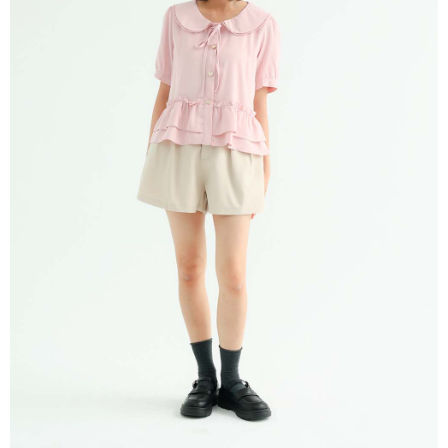
※ 請注意：結帳手續完成當下不需立刻繳費，但若您需要取消訂單，請聯絡
每筆NT$80，滿NT$1,200(含以上)免運費
購買商品的店家。未經商家同意取消之訂單仍視為有效，需透過AFTEE先享
後付繳納相關費用。
付款後門市自取
※ 交易是否成功請以「AFTEE先享後付 」之結帳頁面顯示為準，若有關於
是否繳費成功／繳費後需取消欲退款等相關疑問，請聯繫「AFTEE先享後付
免運費
客戶支援中心」
https://netprotections.freshdesk.com/support/home
【注意事項】
１．透過由恩沛科技股份有限公司提供之「AFTEE先享後付」服務完成之交
易，需依本服務之必要範圍內提供個人資料，並將交易相關給付款項請求債
權轉讓予恩沛科技股份有限公司。
２．關於個人資料處理事宜，請瀏覽以下網址：
https://aftee.tw/terms/#terms3
３．未成年的使用者請事先徵得法定代理人或監護人之同意方可使用
「AFTEE先享後付」，若未經同意申辦者引起之損失，本公司不負相關責
任。
４．使用「AFTEE先享後付」時，將依據個別帳號之用戶狀況，依本公司即
時審查核予不同之上限額度；若仍有額度不足之情形，本公司將視審查結果
請求用戶進行身份認證。
５．嚴禁一人註冊多個帳號或使用他人資訊註冊。若發現惡意使用之情形，
恩沛科技股份有限公司將有權停止該用戶之使用額度並採取法律行動。