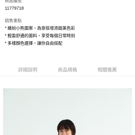
商品編號
超商取貨付款
11779718
LINE Pay
銷售重點
Apple Pay
* 繽紛小熊圖案，為穿搭增添甜美色彩
* 輕盈舒適的面料，享受每個日常時刻
街口支付
* 多樣顏色選擇，讓你自由搭配
悠遊付
AFTEE先享後付
相關說明
詳細說明
商品規格
相關推薦
【關於「AFTEE先享後付」】
ATM付款
AFTEE先享後付是「在收到商品之後才付款」的支付方式。 讓您購物簡單
便利好安心！
１．簡單：不需註冊會員、不需綁卡、不需儲值。
運送方式
２．便利：只要手機號碼，簡訊認證，即可結帳。
３．安心：先確認商品／服務後，再付款。
全家付款取貨
每筆NT$80，滿NT$1,200(含以上)免運費
【「AFTEE先享後付」結帳流程】
１．於結帳方式選擇「AFTEE先享後付」後，將跳轉至「AFTEE先享後付」
7-11付款取貨
結帳頁面，進行簡訊認證並確認金額後，即可完成結帳。
２．訂單成立數日內，您將收到繳費通知簡訊。
每筆NT$80，滿NT$1,200(含以上)免運費
３．收到繳費通知簡訊後14天內，點擊此簡訊中的連結，可透過四大超商／