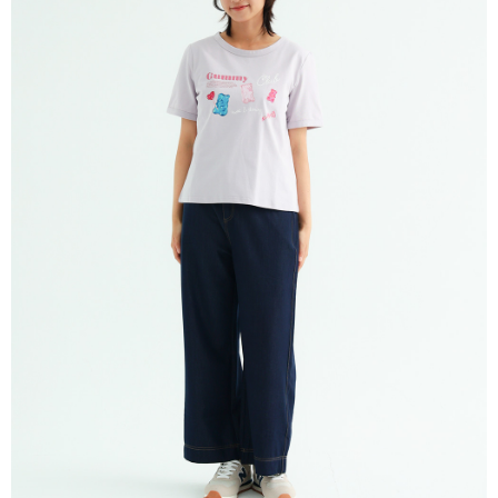
ATM／網路銀行／等多元方式進行付款，方視為交易完成。
宅配
※ 請注意：結帳手續完成當下不需立刻繳費，但若您需要取消訂單，請聯絡
每筆NT$80，滿NT$1,200(含以上)免運費
購買商品的店家。未經商家同意取消之訂單仍視為有效，需透過AFTEE先享
後付繳納相關費用。
付款後門市自取
※ 交易是否成功請以「AFTEE先享後付 」之結帳頁面顯示為準，若有關於
是否繳費成功／繳費後需取消欲退款等相關疑問，請聯繫「AFTEE先享後付
免運費
客戶支援中心」
https://netprotections.freshdesk.com/support/home
【注意事項】
１．透過由恩沛科技股份有限公司提供之「AFTEE先享後付」服務完成之交
易，需依本服務之必要範圍內提供個人資料，並將交易相關給付款項請求債
權轉讓予恩沛科技股份有限公司。
２．關於個人資料處理事宜，請瀏覽以下網址：
https://aftee.tw/terms/#terms3
３．未成年的使用者請事先徵得法定代理人或監護人之同意方可使用
「AFTEE先享後付」，若未經同意申辦者引起之損失，本公司不負相關責
任。
４．使用「AFTEE先享後付」時，將依據個別帳號之用戶狀況，依本公司即
時審查核予不同之上限額度；若仍有額度不足之情形，本公司將視審查結果
請求用戶進行身份認證。
５．嚴禁一人註冊多個帳號或使用他人資訊註冊。若發現惡意使用之情形，
恩沛科技股份有限公司將有權停止該用戶之使用額度並採取法律行動。