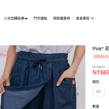
小米加購區🔴🦔
門市據點
領取優惠券
會員專區
Pink
超取滿NT$
NT$880
NT$6
顏色
藍F
數量