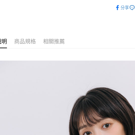
🌻2026春夏
相關說明
分享
【關於「A
ATM付款
AFTEE
便利好安
１．簡單
２．便利
運送方式
３．安心
說明
商品規格
相關推薦
全家付款
【「AFT
每筆NT$8
１．於結帳
付」結帳
7-11付款
２．訂單
３．收到繳
每筆NT$8
／ATM／
※ 請注意
宅配
絡購買商品
先享後付
每筆NT$8
※ 交易是
是否繳費成
付款後門
付客戶支
免運費
【注意事
１．透過由
交易，需