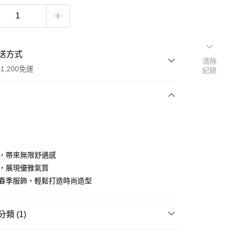
送方式
清除
1,200免運
紀錄
次付款
付款
質，帶來無限舒適感
計，展現優雅氣質
配春季服飾，輕鬆打造時尚造型
類 (1)
享後付