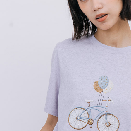
求債權轉
２．關於
https://aft
３．未成
「AFTE
任。
４．使用「
即時審查
結果請求
５．嚴禁
形，恩沛
動。