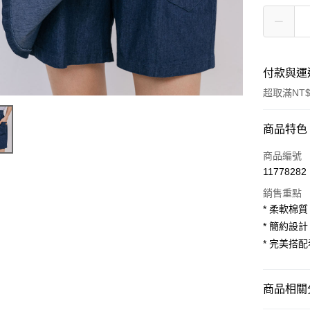
付款與運
超取滿NT$
付款方式
商品特色
信用卡一
商品編號
11778282
超商取貨
銷售重點
LINE Pay
* 柔軟棉
* 簡約設
Apple Pay
* 完美搭
街口支付
悠遊付
商品相關分
AFTEE先