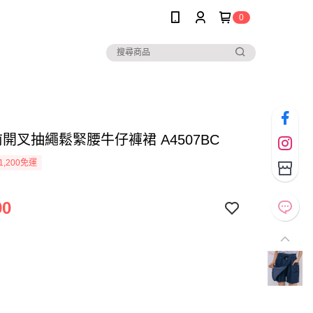
0
* 前開叉抽繩鬆緊腰牛仔褲裙 A4507BC
1,200免運
90