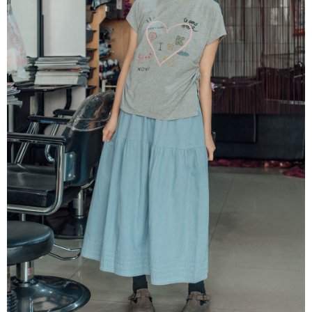
ATM／網路銀行／等多元方式進行付款，方視為交易完成。
宅配
※ 請注意：結帳手續完成當下不需立刻繳費，但若您需要取消訂單，請聯絡
每筆NT$80，滿NT$1,200(含以上)免運費
購買商品的店家。未經商家同意取消之訂單仍視為有效，需透過AFTEE先享
後付繳納相關費用。
付款後門市自取
※ 交易是否成功請以「AFTEE先享後付 」之結帳頁面顯示為準，若有關於
是否繳費成功／繳費後需取消欲退款等相關疑問，請聯繫「AFTEE先享後付
免運費
客戶支援中心」
https://netprotections.freshdesk.com/support/home
【注意事項】
１．透過由恩沛科技股份有限公司提供之「AFTEE先享後付」服務完成之交
易，需依本服務之必要範圍內提供個人資料，並將交易相關給付款項請求債
權轉讓予恩沛科技股份有限公司。
２．關於個人資料處理事宜，請瀏覽以下網址：
https://aftee.tw/terms/#terms3
３．未成年的使用者請事先徵得法定代理人或監護人之同意方可使用
「AFTEE先享後付」，若未經同意申辦者引起之損失，本公司不負相關責
任。
４．使用「AFTEE先享後付」時，將依據個別帳號之用戶狀況，依本公司即
時審查核予不同之上限額度；若仍有額度不足之情形，本公司將視審查結果
請求用戶進行身份認證。
５．嚴禁一人註冊多個帳號或使用他人資訊註冊。若發現惡意使用之情形，
恩沛科技股份有限公司將有權停止該用戶之使用額度並採取法律行動。