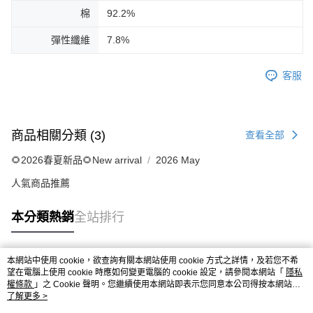
棉
92.2%
彈性纖維
7.8%
客服
商品相關分類 (3)
查看全部
🌻2026春夏新品🌻New arrival
2026 May
人氣商品推薦
本分類熱銷
全站排行
本網站中使用 cookie，欲查詢有關本網站使用 cookie 方式之詳情，及若您不希
熱門標籤
望在電腦上使用 cookie 時應如何變更電腦的 cookie 設定，請參閱本網站「
隱私
權條款
」之 Cookie 聲明。您繼續使用本網站即表示您同意本公司得按本網站使
用條款之 Cookie 聲明使用 cookie。
了解更多 >