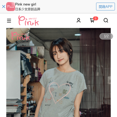
Pink new girl
開啟APP
日系少女原創品牌
0
1
/
2