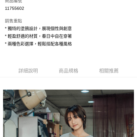
商品編號
超商取貨付款
11755602
LINE Pay
銷售重點
Apple Pay
* 獨特的塗鴉設計，展現個性與創意
* 輕盈舒適的材質，春日中自在穿著
街口支付
* 兩種色彩選擇，輕鬆搭配各種風格
悠遊付
AFTEE先享後付
相關說明
詳細說明
商品規格
相關推薦
【關於「AFTEE先享後付」】
ATM付款
AFTEE先享後付是「在收到商品之後才付款」的支付方式。 讓您購物簡單
便利好安心！
１．簡單：不需註冊會員、不需綁卡、不需儲值。
運送方式
２．便利：只要手機號碼，簡訊認證，即可結帳。
３．安心：先確認商品／服務後，再付款。
全家付款取貨
每筆NT$80，滿NT$1,200(含以上)免運費
【「AFTEE先享後付」結帳流程】
１．於結帳方式選擇「AFTEE先享後付」後，將跳轉至「AFTEE先享後付」
7-11付款取貨
結帳頁面，進行簡訊認證並確認金額後，即可完成結帳。
２．訂單成立數日內，您將收到繳費通知簡訊。
每筆NT$80，滿NT$1,200(含以上)免運費
３．收到繳費通知簡訊後14天內，點擊此簡訊中的連結，可透過四大超商／