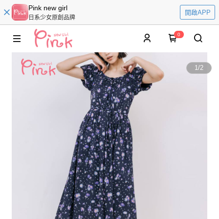
Pink new girl
開啟APP
日系少女原創品牌
0
1
/
2