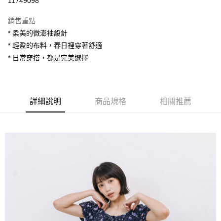
11749098
LINE Pay
銷售重點
Apple Pay
* 柔美的微澎袖設計
* 輕盈的布料，春日裡穿著舒適
街口支付
* 日常穿搭，都是完美選擇
悠遊付
AFTEE先享後付
相關說明
詳細說明
商品規格
相關推薦
【關於「AFTEE先享後付」】
ATM付款
AFTEE先享後付是「在收到商品之後才付款」的支付方式。 讓您購物簡單
便利好安心！
１．簡單：不需註冊會員、不需綁卡、不需儲值。
運送方式
２．便利：只要手機號碼，簡訊認證，即可結帳。
３．安心：先確認商品／服務後，再付款。
全家付款取貨
每筆NT$80，滿NT$1,200(含以上)免運費
【「AFTEE先享後付」結帳流程】
１．於結帳方式選擇「AFTEE先享後付」後，將跳轉至「AFTEE先享後付」
7-11付款取貨
結帳頁面，進行簡訊認證並確認金額後，即可完成結帳。
２．訂單成立數日內，您將收到繳費通知簡訊。
每筆NT$80，滿NT$1,200(含以上)免運費
３．收到繳費通知簡訊後14天內，點擊此簡訊中的連結，可透過四大超商／
ATM／網路銀行／等多元方式進行付款，方視為交易完成。
宅配