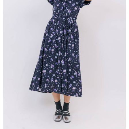
※ 請注意：結帳手續完成當下不需立刻繳費，但若您需要取消訂單，請聯絡
每筆NT$80，滿NT$1,200(含以上)免運費
購買商品的店家。未經商家同意取消之訂單仍視為有效，需透過AFTEE先享
後付繳納相關費用。
付款後門市自取
※ 交易是否成功請以「AFTEE先享後付 」之結帳頁面顯示為準，若有關於
是否繳費成功／繳費後需取消欲退款等相關疑問，請聯繫「AFTEE先享後付
免運費
客戶支援中心」
https://netprotections.freshdesk.com/support/home
【注意事項】
１．透過由恩沛科技股份有限公司提供之「AFTEE先享後付」服務完成之交
易，需依本服務之必要範圍內提供個人資料，並將交易相關給付款項請求債
權轉讓予恩沛科技股份有限公司。
２．關於個人資料處理事宜，請瀏覽以下網址：
https://aftee.tw/terms/#terms3
３．未成年的使用者請事先徵得法定代理人或監護人之同意方可使用
「AFTEE先享後付」，若未經同意申辦者引起之損失，本公司不負相關責
任。
４．使用「AFTEE先享後付」時，將依據個別帳號之用戶狀況，依本公司即
時審查核予不同之上限額度；若仍有額度不足之情形，本公司將視審查結果
請求用戶進行身份認證。
５．嚴禁一人註冊多個帳號或使用他人資訊註冊。若發現惡意使用之情形，
恩沛科技股份有限公司將有權停止該用戶之使用額度並採取法律行動。