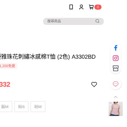
0
 優雅珠花刺繡冰感棉T恤 (2色) A3302BD
1,200免運
332
藍M
粉S
粉M