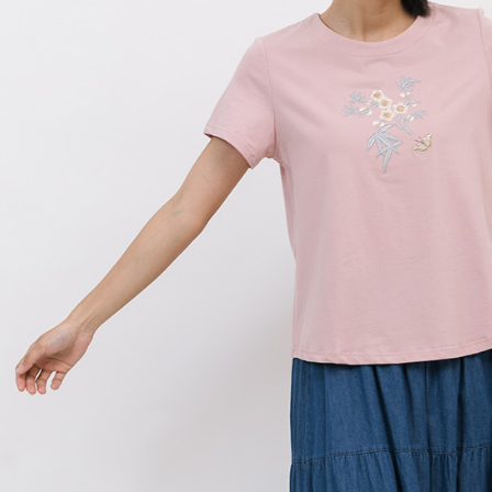
求債權轉
２．關於
https://aft
３．未成
「AFTE
任。
４．使用「
即時審查
結果請求
５．嚴禁
形，恩沛
動。