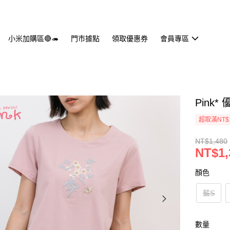
小米加購區🔴🦔
門市據點
領取優惠券
會員專區
Pink*
超取滿NT$
NT$1,480
NT$1,
顏色
藍S
數量