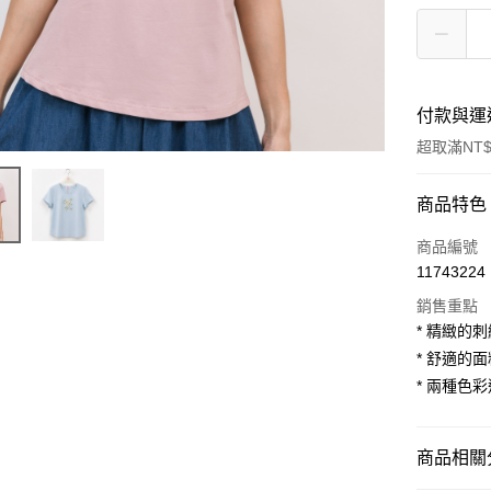
付款與運
超取滿NT$
付款方式
商品特色
信用卡一
商品編號
11743224
超商取貨
銷售重點
LINE Pay
* 精緻的
* 舒適的
Apple Pay
* 兩種色
街口支付
悠遊付
商品相關分
AFTEE先