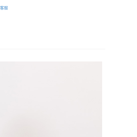
新品🌻New arrival
2026 Apr
客服
FTEE先享後付」】
短袖上衣
先享後付是「在收到商品之後才付款」的支付方式。 讓您購物簡單
機能系列
冰感棉&萊賽爾
心！
：不需註冊會員、不需綁卡、不需儲值。
：只要手機號碼，簡訊認證，即可結帳。
：先確認商品／服務後，再付款。
取貨
EE先享後付」結帳流程】
0，滿NT$1,200(含以上)免運費
方式選擇「AFTEE先享後付」後，將跳轉至「AFTEE先享後
頁面，進行簡訊認證並確認金額後，即可完成結帳。
取貨
成立數日內，您將收到繳費通知簡訊。
費通知簡訊後14天內，點擊此簡訊中的連結，可透過四大超商
0，滿NT$1,200(含以上)免運費
網路銀行／等多元方式進行付款，方視為交易完成。
：結帳手續完成當下不需立刻繳費，但若您需要取消訂單，請聯
的店家。未經商家同意取消之訂單仍視為有效，需透過AFTEE
繳納相關費用。
0，滿NT$1,200(含以上)免運費
否成功請以「AFTEE先享後付 」之結帳頁面顯示為準，若有關於
功／繳費後需取消欲退款等相關疑問，請聯繫「AFTEE先享後
市自取
援中心」
https://netprotections.freshdesk.com/support/home
項】
恩沛科技股份有限公司提供之「AFTEE先享後付」服務完成之
依本服務之必要範圍內提供個人資料，並將交易相關給付款項請