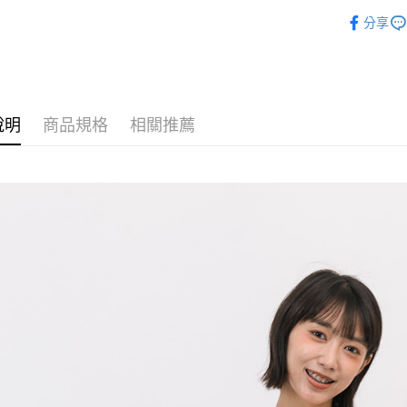
🌻2026春夏
相關說明
分享
【關於「A
►上衣
ATM付款
AFTEE
夏日特惠
便利好安
１．簡單
２．便利
運送方式
３．安心
說明
商品規格
相關推薦
全家付款
【「AFT
每筆NT$8
１．於結帳
付」結帳
7-11付款
２．訂單
３．收到繳
每筆NT$8
／ATM／
※ 請注意
宅配
絡購買商品
先享後付
每筆NT$8
※ 交易是
是否繳費成
付款後門
付客戶支
免運費
【注意事
１．透過由
交易，需