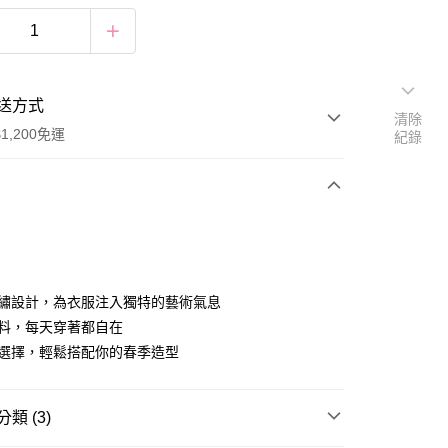
送方式
清除
1,200免運
紀錄
次付款
付款
刺繡設計，為衣服注入獨特的藝術氣息
面料，每天穿著都自在
彩選擇，輕鬆搭配你的春季造型
類 (3)
享後付