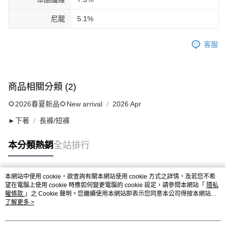
尼龍
5.1%
客服
商品相關分類 (2)
🌻2026春夏新品🌻New arrival
2026 Apr
►下著
長褲/短褲
本分類熱銷
全站排行
本網站中使用 cookie，欲查詢有關本網站使用 cookie 方式之詳情，及若您不希
熱門標籤
望在電腦上使用 cookie 時應如何變更電腦的 cookie 設定，請參閱本網站「
隱私
權條款
」之 Cookie 聲明。您繼續使用本網站即表示您同意本公司得按本網站使
用條款之 Cookie 聲明使用 cookie。
了解更多 >