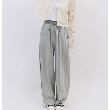
※ 請注意：結帳手續完成當下不需立刻繳費，但若您需要取消訂單，請聯絡
每筆NT$80，滿NT$1,200(含以上)免運費
購買商品的店家。未經商家同意取消之訂單仍視為有效，需透過AFTEE先享
後付繳納相關費用。
付款後門市自取
※ 交易是否成功請以「AFTEE先享後付 」之結帳頁面顯示為準，若有關於
是否繳費成功／繳費後需取消欲退款等相關疑問，請聯繫「AFTEE先享後付
免運費
客戶支援中心」
https://netprotections.freshdesk.com/support/home
【注意事項】
１．透過由恩沛科技股份有限公司提供之「AFTEE先享後付」服務完成之交
易，需依本服務之必要範圍內提供個人資料，並將交易相關給付款項請求債
權轉讓予恩沛科技股份有限公司。
２．關於個人資料處理事宜，請瀏覽以下網址：
https://aftee.tw/terms/#terms3
３．未成年的使用者請事先徵得法定代理人或監護人之同意方可使用
「AFTEE先享後付」，若未經同意申辦者引起之損失，本公司不負相關責
任。
４．使用「AFTEE先享後付」時，將依據個別帳號之用戶狀況，依本公司即
時審查核予不同之上限額度；若仍有額度不足之情形，本公司將視審查結果
請求用戶進行身份認證。
５．嚴禁一人註冊多個帳號或使用他人資訊註冊。若發現惡意使用之情形，
恩沛科技股份有限公司將有權停止該用戶之使用額度並採取法律行動。