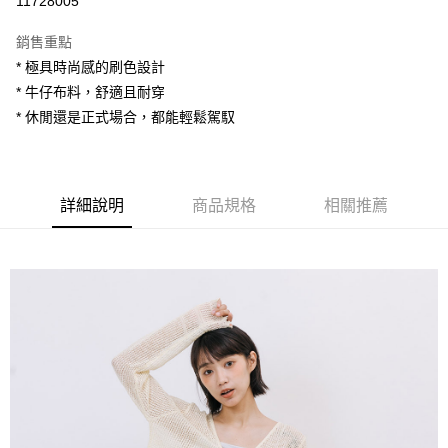
11728005
LINE Pay
銷售重點
Apple Pay
* 極具時尚感的刷色設計
* 牛仔布料，舒適且耐穿
街口支付
* 休閒還是正式場合，都能輕鬆駕馭
悠遊付
AFTEE先享後付
相關說明
詳細說明
商品規格
相關推薦
【關於「AFTEE先享後付」】
ATM付款
AFTEE先享後付是「在收到商品之後才付款」的支付方式。 讓您購物簡單
便利好安心！
１．簡單：不需註冊會員、不需綁卡、不需儲值。
運送方式
２．便利：只要手機號碼，簡訊認證，即可結帳。
３．安心：先確認商品／服務後，再付款。
全家付款取貨
每筆NT$80，滿NT$1,200(含以上)免運費
【「AFTEE先享後付」結帳流程】
１．於結帳方式選擇「AFTEE先享後付」後，將跳轉至「AFTEE先享後付」
7-11付款取貨
結帳頁面，進行簡訊認證並確認金額後，即可完成結帳。
２．訂單成立數日內，您將收到繳費通知簡訊。
每筆NT$80，滿NT$1,200(含以上)免運費
３．收到繳費通知簡訊後14天內，點擊此簡訊中的連結，可透過四大超商／
ATM／網路銀行／等多元方式進行付款，方視為交易完成。
宅配