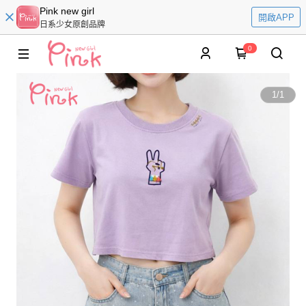
Pink new girl
開啟APP
日系少女原創品牌
0
1
/
1