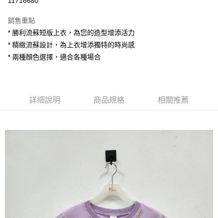
11716680
LINE Pay
銷售重點
Apple Pay
* 勝利流蘇短版上衣，為您的造型增添活力
* 精緻流蘇設計，為上衣增添獨特的時尚感
街口支付
* 兩種顏色選擇，適合各種場合
悠遊付
AFTEE先享後付
相關說明
詳細說明
商品規格
相關推薦
【關於「AFTEE先享後付」】
ATM付款
AFTEE先享後付是「在收到商品之後才付款」的支付方式。 讓您購物簡單
便利好安心！
１．簡單：不需註冊會員、不需綁卡、不需儲值。
運送方式
２．便利：只要手機號碼，簡訊認證，即可結帳。
３．安心：先確認商品／服務後，再付款。
全家付款取貨
每筆NT$80，滿NT$1,200(含以上)免運費
【「AFTEE先享後付」結帳流程】
１．於結帳方式選擇「AFTEE先享後付」後，將跳轉至「AFTEE先享後付」
7-11付款取貨
結帳頁面，進行簡訊認證並確認金額後，即可完成結帳。
２．訂單成立數日內，您將收到繳費通知簡訊。
每筆NT$80，滿NT$1,200(含以上)免運費
３．收到繳費通知簡訊後14天內，點擊此簡訊中的連結，可透過四大超商／
ATM／網路銀行／等多元方式進行付款，方視為交易完成。
宅配