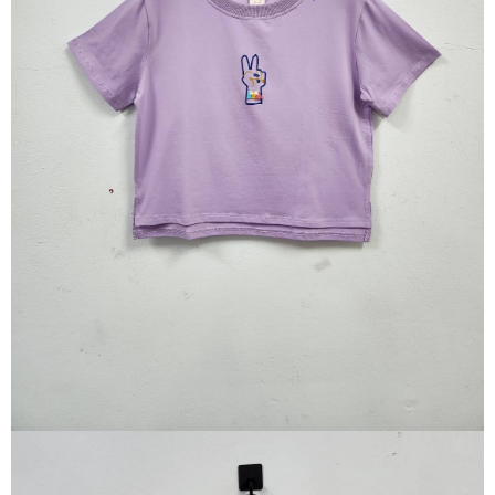
※ 請注意：結帳手續完成當下不需立刻繳費，但若您需要取消訂單，請聯絡
每筆NT$80，滿NT$1,200(含以上)免運費
購買商品的店家。未經商家同意取消之訂單仍視為有效，需透過AFTEE先享
後付繳納相關費用。
付款後門市自取
※ 交易是否成功請以「AFTEE先享後付 」之結帳頁面顯示為準，若有關於
是否繳費成功／繳費後需取消欲退款等相關疑問，請聯繫「AFTEE先享後付
免運費
客戶支援中心」
https://netprotections.freshdesk.com/support/home
【注意事項】
１．透過由恩沛科技股份有限公司提供之「AFTEE先享後付」服務完成之交
易，需依本服務之必要範圍內提供個人資料，並將交易相關給付款項請求債
權轉讓予恩沛科技股份有限公司。
２．關於個人資料處理事宜，請瀏覽以下網址：
https://aftee.tw/terms/#terms3
３．未成年的使用者請事先徵得法定代理人或監護人之同意方可使用
「AFTEE先享後付」，若未經同意申辦者引起之損失，本公司不負相關責
任。
４．使用「AFTEE先享後付」時，將依據個別帳號之用戶狀況，依本公司即
時審查核予不同之上限額度；若仍有額度不足之情形，本公司將視審查結果
請求用戶進行身份認證。
５．嚴禁一人註冊多個帳號或使用他人資訊註冊。若發現惡意使用之情形，
恩沛科技股份有限公司將有權停止該用戶之使用額度並採取法律行動。