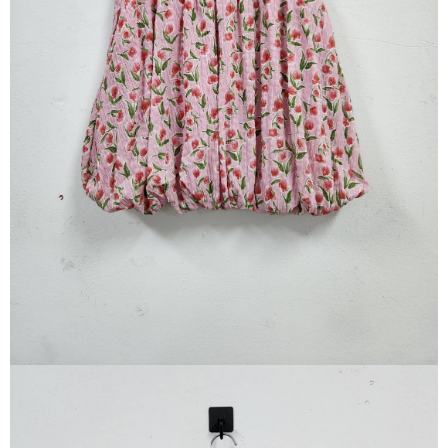
※ 請注意：結帳手續完成當下不需立刻繳費，但若您需要取消訂單，請聯絡
每筆NT$80，滿NT$1,200(含以上)免運費
購買商品的店家。未經商家同意取消之訂單仍視為有效，需透過AFTEE先享
後付繳納相關費用。
付款後門市自取
※ 交易是否成功請以「AFTEE先享後付 」之結帳頁面顯示為準，若有關於
是否繳費成功／繳費後需取消欲退款等相關疑問，請聯繫「AFTEE先享後付
免運費
客戶支援中心」
https://netprotections.freshdesk.com/support/home
【注意事項】
１．透過由恩沛科技股份有限公司提供之「AFTEE先享後付」服務完成之交
易，需依本服務之必要範圍內提供個人資料，並將交易相關給付款項請求債
權轉讓予恩沛科技股份有限公司。
２．關於個人資料處理事宜，請瀏覽以下網址：
https://aftee.tw/terms/#terms3
３．未成年的使用者請事先徵得法定代理人或監護人之同意方可使用
「AFTEE先享後付」，若未經同意申辦者引起之損失，本公司不負相關責
任。
４．使用「AFTEE先享後付」時，將依據個別帳號之用戶狀況，依本公司即
時審查核予不同之上限額度；若仍有額度不足之情形，本公司將視審查結果
請求用戶進行身份認證。
５．嚴禁一人註冊多個帳號或使用他人資訊註冊。若發現惡意使用之情形，
恩沛科技股份有限公司將有權停止該用戶之使用額度並採取法律行動。