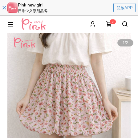
Pink new girl
開啟APP
日系少女原創品牌
0
1
/
2