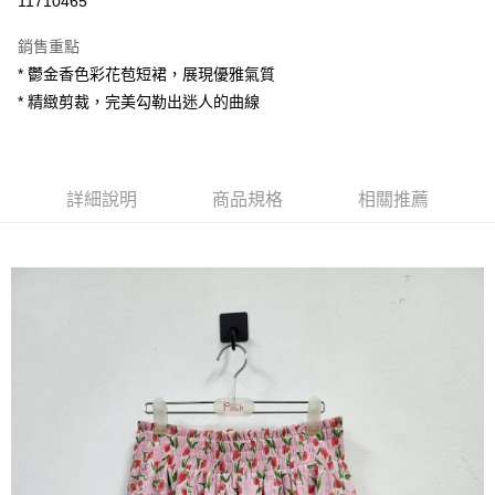
11710465
LINE Pay
銷售重點
Apple Pay
* 鬱金香色彩花苞短裙，展現優雅氣質
* 精緻剪裁，完美勾勒出迷人的曲線
街口支付
悠遊付
AFTEE先享後付
詳細說明
商品規格
相關推薦
相關說明
【關於「AFTEE先享後付」】
ATM付款
AFTEE先享後付是「在收到商品之後才付款」的支付方式。 讓您購物簡單
便利好安心！
１．簡單：不需註冊會員、不需綁卡、不需儲值。
運送方式
２．便利：只要手機號碼，簡訊認證，即可結帳。
３．安心：先確認商品／服務後，再付款。
全家付款取貨
每筆NT$80，滿NT$1,200(含以上)免運費
【「AFTEE先享後付」結帳流程】
１．於結帳方式選擇「AFTEE先享後付」後，將跳轉至「AFTEE先享後付」
7-11付款取貨
結帳頁面，進行簡訊認證並確認金額後，即可完成結帳。
２．訂單成立數日內，您將收到繳費通知簡訊。
每筆NT$80，滿NT$1,200(含以上)免運費
３．收到繳費通知簡訊後14天內，點擊此簡訊中的連結，可透過四大超商／
ATM／網路銀行／等多元方式進行付款，方視為交易完成。
宅配