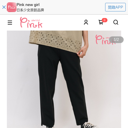
Pink new girl
開啟APP
日系少女原創品牌
0
1
/
2