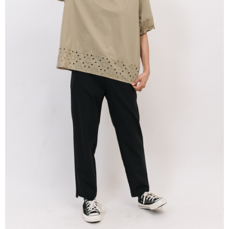
※ 請注意：結帳手續完成當下不需立刻繳費，但若您需要取消訂單，請聯絡
每筆NT$80，滿NT$1,200(含以上)免運費
購買商品的店家。未經商家同意取消之訂單仍視為有效，需透過AFTEE先享
後付繳納相關費用。
付款後門市自取
※ 交易是否成功請以「AFTEE先享後付 」之結帳頁面顯示為準，若有關於
是否繳費成功／繳費後需取消欲退款等相關疑問，請聯繫「AFTEE先享後付
免運費
客戶支援中心」
https://netprotections.freshdesk.com/support/home
【注意事項】
１．透過由恩沛科技股份有限公司提供之「AFTEE先享後付」服務完成之交
易，需依本服務之必要範圍內提供個人資料，並將交易相關給付款項請求債
權轉讓予恩沛科技股份有限公司。
２．關於個人資料處理事宜，請瀏覽以下網址：
https://aftee.tw/terms/#terms3
３．未成年的使用者請事先徵得法定代理人或監護人之同意方可使用
「AFTEE先享後付」，若未經同意申辦者引起之損失，本公司不負相關責
任。
４．使用「AFTEE先享後付」時，將依據個別帳號之用戶狀況，依本公司即
時審查核予不同之上限額度；若仍有額度不足之情形，本公司將視審查結果
請求用戶進行身份認證。
５．嚴禁一人註冊多個帳號或使用他人資訊註冊。若發現惡意使用之情形，
恩沛科技股份有限公司將有權停止該用戶之使用額度並採取法律行動。