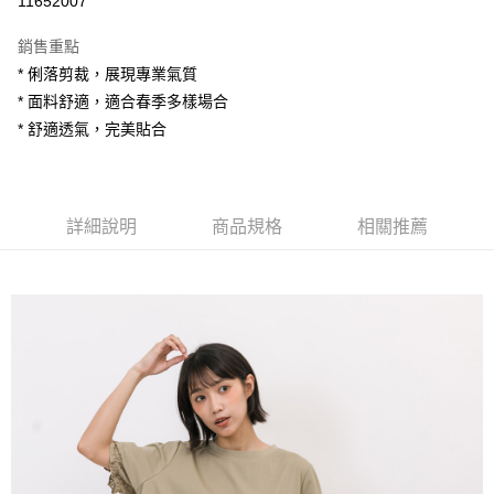
11652007
LINE Pay
銷售重點
Apple Pay
* 俐落剪裁，展現專業氣質
* 面料舒適，適合春季多樣場合
街口支付
* 舒適透氣，完美貼合
悠遊付
AFTEE先享後付
相關說明
詳細說明
商品規格
相關推薦
【關於「AFTEE先享後付」】
ATM付款
AFTEE先享後付是「在收到商品之後才付款」的支付方式。 讓您購物簡單
便利好安心！
１．簡單：不需註冊會員、不需綁卡、不需儲值。
運送方式
２．便利：只要手機號碼，簡訊認證，即可結帳。
３．安心：先確認商品／服務後，再付款。
全家付款取貨
每筆NT$80，滿NT$1,200(含以上)免運費
【「AFTEE先享後付」結帳流程】
１．於結帳方式選擇「AFTEE先享後付」後，將跳轉至「AFTEE先享後付」
7-11付款取貨
結帳頁面，進行簡訊認證並確認金額後，即可完成結帳。
２．訂單成立數日內，您將收到繳費通知簡訊。
每筆NT$80，滿NT$1,200(含以上)免運費
３．收到繳費通知簡訊後14天內，點擊此簡訊中的連結，可透過四大超商／
ATM／網路銀行／等多元方式進行付款，方視為交易完成。
宅配