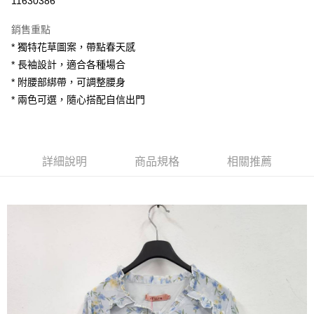
11630386
LINE Pay
銷售重點
Apple Pay
* 獨特花草圖案，帶點春天感
* 長袖設計，適合各種場合
街口支付
* 附腰部綁帶，可調整腰身
悠遊付
* 兩色可選，隨心搭配自信出門
AFTEE先享後付
相關說明
【關於「AFTEE先享後付」】
詳細說明
商品規格
相關推薦
ATM付款
AFTEE先享後付是「在收到商品之後才付款」的支付方式。 讓您購物簡單
便利好安心！
１．簡單：不需註冊會員、不需綁卡、不需儲值。
運送方式
２．便利：只要手機號碼，簡訊認證，即可結帳。
３．安心：先確認商品／服務後，再付款。
全家付款取貨
每筆NT$80，滿NT$1,200(含以上)免運費
【「AFTEE先享後付」結帳流程】
１．於結帳方式選擇「AFTEE先享後付」後，將跳轉至「AFTEE先享後付」
7-11付款取貨
結帳頁面，進行簡訊認證並確認金額後，即可完成結帳。
２．訂單成立數日內，您將收到繳費通知簡訊。
每筆NT$80，滿NT$1,200(含以上)免運費
３．收到繳費通知簡訊後14天內，點擊此簡訊中的連結，可透過四大超商／
ATM／網路銀行／等多元方式進行付款，方視為交易完成。
宅配