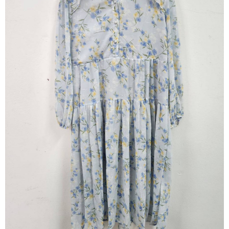
※ 請注意：結帳手續完成當下不需立刻繳費，但若您需要取消訂單，請聯絡
每筆NT$80，滿NT$1,200(含以上)免運費
購買商品的店家。未經商家同意取消之訂單仍視為有效，需透過AFTEE先享
後付繳納相關費用。
付款後門市自取
※ 交易是否成功請以「AFTEE先享後付 」之結帳頁面顯示為準，若有關於
是否繳費成功／繳費後需取消欲退款等相關疑問，請聯繫「AFTEE先享後付
免運費
客戶支援中心」
https://netprotections.freshdesk.com/support/home
【注意事項】
１．透過由恩沛科技股份有限公司提供之「AFTEE先享後付」服務完成之交
易，需依本服務之必要範圍內提供個人資料，並將交易相關給付款項請求債
權轉讓予恩沛科技股份有限公司。
２．關於個人資料處理事宜，請瀏覽以下網址：
https://aftee.tw/terms/#terms3
３．未成年的使用者請事先徵得法定代理人或監護人之同意方可使用
「AFTEE先享後付」，若未經同意申辦者引起之損失，本公司不負相關責
任。
４．使用「AFTEE先享後付」時，將依據個別帳號之用戶狀況，依本公司即
時審查核予不同之上限額度；若仍有額度不足之情形，本公司將視審查結果
請求用戶進行身份認證。
５．嚴禁一人註冊多個帳號或使用他人資訊註冊。若發現惡意使用之情形，
恩沛科技股份有限公司將有權停止該用戶之使用額度並採取法律行動。