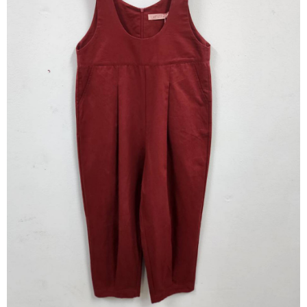
※ 請注意：結帳手續完成當下不需立刻繳費，但若您需要取消訂單，請聯絡
每筆NT$80，滿NT$1,200(含以上)免運費
購買商品的店家。未經商家同意取消之訂單仍視為有效，需透過AFTEE先享
後付繳納相關費用。
付款後門市自取
※ 交易是否成功請以「AFTEE先享後付 」之結帳頁面顯示為準，若有關於
是否繳費成功／繳費後需取消欲退款等相關疑問，請聯繫「AFTEE先享後付
免運費
客戶支援中心」
https://netprotections.freshdesk.com/support/home
【注意事項】
１．透過由恩沛科技股份有限公司提供之「AFTEE先享後付」服務完成之交
易，需依本服務之必要範圍內提供個人資料，並將交易相關給付款項請求債
權轉讓予恩沛科技股份有限公司。
２．關於個人資料處理事宜，請瀏覽以下網址：
https://aftee.tw/terms/#terms3
３．未成年的使用者請事先徵得法定代理人或監護人之同意方可使用
「AFTEE先享後付」，若未經同意申辦者引起之損失，本公司不負相關責
任。
４．使用「AFTEE先享後付」時，將依據個別帳號之用戶狀況，依本公司即
時審查核予不同之上限額度；若仍有額度不足之情形，本公司將視審查結果
請求用戶進行身份認證。
５．嚴禁一人註冊多個帳號或使用他人資訊註冊。若發現惡意使用之情形，
恩沛科技股份有限公司將有權停止該用戶之使用額度並採取法律行動。