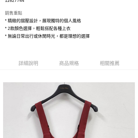
11627744
LINE Pay
銷售重點
Apple Pay
* 精緻的摺壓設計，展現獨特的個人風格
* 2款顏色選擇，輕鬆搭配各種上衣
街口支付
* 無論日常出行或休閒時光，都是理想的選擇
悠遊付
AFTEE先享後付
相關說明
詳細說明
商品規格
相關推薦
【關於「AFTEE先享後付」】
ATM付款
AFTEE先享後付是「在收到商品之後才付款」的支付方式。 讓您購物簡單
便利好安心！
１．簡單：不需註冊會員、不需綁卡、不需儲值。
運送方式
２．便利：只要手機號碼，簡訊認證，即可結帳。
３．安心：先確認商品／服務後，再付款。
全家付款取貨
每筆NT$80，滿NT$1,200(含以上)免運費
【「AFTEE先享後付」結帳流程】
１．於結帳方式選擇「AFTEE先享後付」後，將跳轉至「AFTEE先享後付」
7-11付款取貨
結帳頁面，進行簡訊認證並確認金額後，即可完成結帳。
２．訂單成立數日內，您將收到繳費通知簡訊。
每筆NT$80，滿NT$1,200(含以上)免運費
３．收到繳費通知簡訊後14天內，點擊此簡訊中的連結，可透過四大超商／
ATM／網路銀行／等多元方式進行付款，方視為交易完成。
宅配