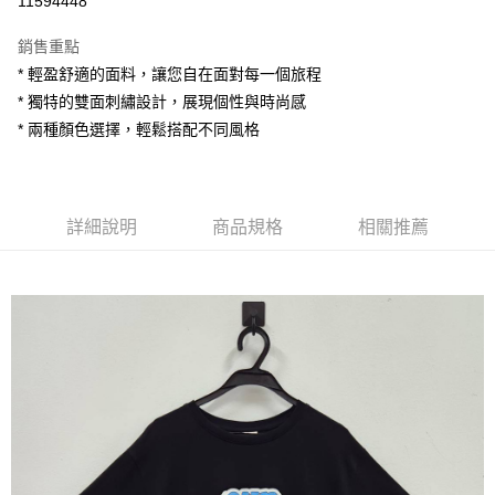
11594448
LINE Pay
銷售重點
Apple Pay
* 輕盈舒適的面料，讓您自在面對每一個旅程
* 獨特的雙面刺繡設計，展現個性與時尚感
街口支付
* 兩種顏色選擇，輕鬆搭配不同風格
悠遊付
AFTEE先享後付
相關說明
詳細說明
商品規格
相關推薦
【關於「AFTEE先享後付」】
ATM付款
AFTEE先享後付是「在收到商品之後才付款」的支付方式。 讓您購物簡單
便利好安心！
１．簡單：不需註冊會員、不需綁卡、不需儲值。
運送方式
２．便利：只要手機號碼，簡訊認證，即可結帳。
３．安心：先確認商品／服務後，再付款。
全家付款取貨
每筆NT$80，滿NT$1,200(含以上)免運費
【「AFTEE先享後付」結帳流程】
１．於結帳方式選擇「AFTEE先享後付」後，將跳轉至「AFTEE先享後付」
7-11付款取貨
結帳頁面，進行簡訊認證並確認金額後，即可完成結帳。
２．訂單成立數日內，您將收到繳費通知簡訊。
每筆NT$80，滿NT$1,200(含以上)免運費
３．收到繳費通知簡訊後14天內，點擊此簡訊中的連結，可透過四大超商／
ATM／網路銀行／等多元方式進行付款，方視為交易完成。
宅配