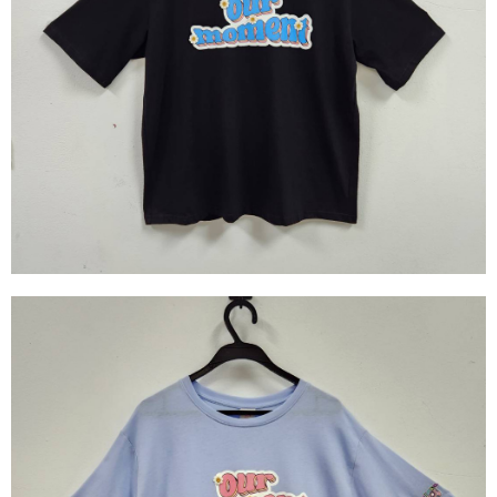
※ 請注意：結帳手續完成當下不需立刻繳費，但若您需要取消訂單，請聯絡
每筆NT$80，滿NT$1,200(含以上)免運費
購買商品的店家。未經商家同意取消之訂單仍視為有效，需透過AFTEE先享
後付繳納相關費用。
付款後門市自取
※ 交易是否成功請以「AFTEE先享後付 」之結帳頁面顯示為準，若有關於
是否繳費成功／繳費後需取消欲退款等相關疑問，請聯繫「AFTEE先享後付
免運費
客戶支援中心」
https://netprotections.freshdesk.com/support/home
【注意事項】
１．透過由恩沛科技股份有限公司提供之「AFTEE先享後付」服務完成之交
易，需依本服務之必要範圍內提供個人資料，並將交易相關給付款項請求債
權轉讓予恩沛科技股份有限公司。
２．關於個人資料處理事宜，請瀏覽以下網址：
https://aftee.tw/terms/#terms3
３．未成年的使用者請事先徵得法定代理人或監護人之同意方可使用
「AFTEE先享後付」，若未經同意申辦者引起之損失，本公司不負相關責
任。
４．使用「AFTEE先享後付」時，將依據個別帳號之用戶狀況，依本公司即
時審查核予不同之上限額度；若仍有額度不足之情形，本公司將視審查結果
請求用戶進行身份認證。
５．嚴禁一人註冊多個帳號或使用他人資訊註冊。若發現惡意使用之情形，
恩沛科技股份有限公司將有權停止該用戶之使用額度並採取法律行動。