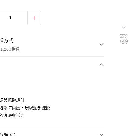
清除
送方式
紀錄
1,200免運
次付款
付款
色調與抓皺設計
節增添時尚感，展現頸部線條
季的浪漫與活力
類 (4)