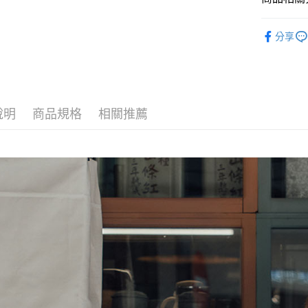
AFTEE先
🌻2026春夏
相關說明
分享
【關於「A
人氣商品
ATM付款
AFTEE
►洋裝
便利好安
１．簡單
►洋裝
２．便利
運送方式
３．安心
說明
商品規格
相關推薦
全家付款
【「AFT
每筆NT$8
１．於結帳
付」結帳
7-11付款
２．訂單
３．收到繳
每筆NT$8
／ATM／
※ 請注意
宅配
絡購買商品
先享後付
每筆NT$8
※ 交易是
是否繳費成
付款後門
付客戶支
免運費
【注意事
１．透過由