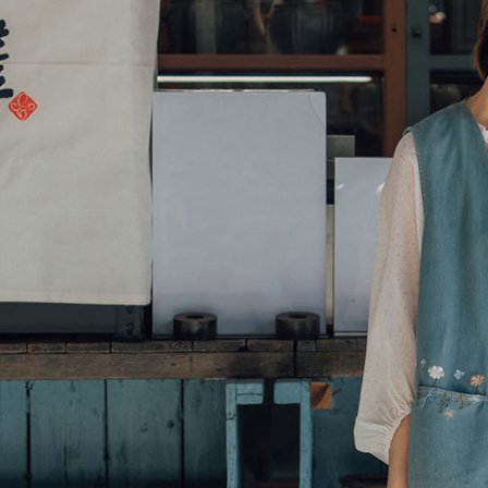
交易，需
求債權轉
２．關於
https://aft
３．未成
「AFTE
任。
４．使用「
即時審查
結果請求
５．嚴禁
形，恩沛
動。