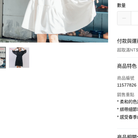
數量
付款與運
超取滿NT$
付款方式
商品特色
信用卡一
商品編號
11577826
超商取貨
銷售重點
LINE Pay
* 柔和的
* 綁帶細
Apple Pay
* 感受春
街口支付
悠遊付
商品相關分