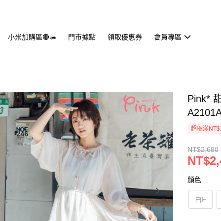
小米加購區🔴🦔
門市據點
領取優惠券
會員專區
Pink
A2101
超取滿NT$
NT$2,680
NT$2,
顏色
白F