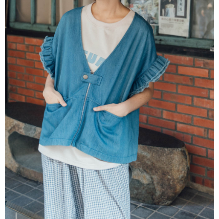
※ 請注意：結帳手續完成當下不需立刻繳費，但若您需要取消訂單，請聯絡
每筆NT$80，滿NT$1,200(含以上)免運費
購買商品的店家。未經商家同意取消之訂單仍視為有效，需透過AFTEE先享
後付繳納相關費用。
付款後門市自取
※ 交易是否成功請以「AFTEE先享後付 」之結帳頁面顯示為準，若有關於
是否繳費成功／繳費後需取消欲退款等相關疑問，請聯繫「AFTEE先享後付
免運費
客戶支援中心」
https://netprotections.freshdesk.com/support/home
【注意事項】
１．透過由恩沛科技股份有限公司提供之「AFTEE先享後付」服務完成之交
易，需依本服務之必要範圍內提供個人資料，並將交易相關給付款項請求債
權轉讓予恩沛科技股份有限公司。
２．關於個人資料處理事宜，請瀏覽以下網址：
https://aftee.tw/terms/#terms3
３．未成年的使用者請事先徵得法定代理人或監護人之同意方可使用
「AFTEE先享後付」，若未經同意申辦者引起之損失，本公司不負相關責
任。
４．使用「AFTEE先享後付」時，將依據個別帳號之用戶狀況，依本公司即
時審查核予不同之上限額度；若仍有額度不足之情形，本公司將視審查結果
請求用戶進行身份認證。
５．嚴禁一人註冊多個帳號或使用他人資訊註冊。若發現惡意使用之情形，
恩沛科技股份有限公司將有權停止該用戶之使用額度並採取法律行動。