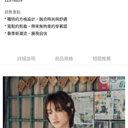
11576824
LINE Pay
銷售重點
Apple Pay
* 獨特的方格設計，融合時尚與舒適
* 寬鬆的剪裁，帶來無拘束的穿著感
街口支付
* 春季新潮流，展現自信
悠遊付
AFTEE先享後付
相關說明
詳細說明
商品規格
相關推薦
【關於「AFTEE先享後付」】
ATM付款
AFTEE先享後付是「在收到商品之後才付款」的支付方式。 讓您購物簡單
便利好安心！
１．簡單：不需註冊會員、不需綁卡、不需儲值。
運送方式
２．便利：只要手機號碼，簡訊認證，即可結帳。
３．安心：先確認商品／服務後，再付款。
全家付款取貨
每筆NT$80，滿NT$1,200(含以上)免運費
【「AFTEE先享後付」結帳流程】
１．於結帳方式選擇「AFTEE先享後付」後，將跳轉至「AFTEE先享後付」
7-11付款取貨
結帳頁面，進行簡訊認證並確認金額後，即可完成結帳。
２．訂單成立數日內，您將收到繳費通知簡訊。
每筆NT$80，滿NT$1,200(含以上)免運費
３．收到繳費通知簡訊後14天內，點擊此簡訊中的連結，可透過四大超商／
ATM／網路銀行／等多元方式進行付款，方視為交易完成。
宅配