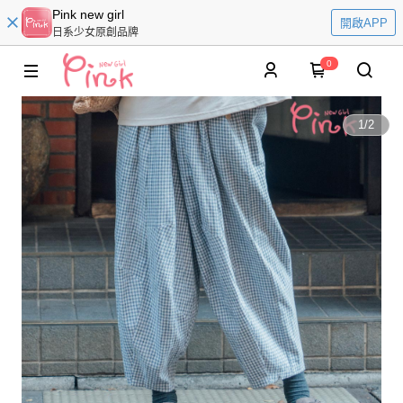
Pink new girl
開啟APP
日系少女原創品牌
0
1
/
2