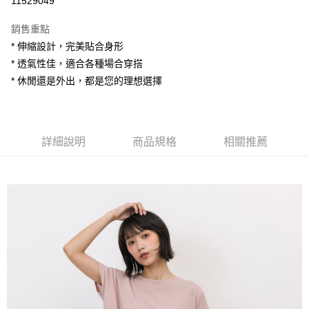
11529049
LINE Pay
銷售重點
Apple Pay
* 伸縮設計，完美貼合身形
* 透氣性佳，適合各種場合穿搭
街口支付
* 休閒還是外出，都是您的理想選擇
悠遊付
AFTEE先享後付
相關說明
詳細說明
商品規格
相關推薦
【關於「AFTEE先享後付」】
ATM付款
AFTEE先享後付是「在收到商品之後才付款」的支付方式。 讓您購物簡單
便利好安心！
１．簡單：不需註冊會員、不需綁卡、不需儲值。
運送方式
２．便利：只要手機號碼，簡訊認證，即可結帳。
３．安心：先確認商品／服務後，再付款。
全家付款取貨
每筆NT$80，滿NT$1,200(含以上)免運費
【「AFTEE先享後付」結帳流程】
１．於結帳方式選擇「AFTEE先享後付」後，將跳轉至「AFTEE先享後付」
7-11付款取貨
結帳頁面，進行簡訊認證並確認金額後，即可完成結帳。
２．訂單成立數日內，您將收到繳費通知簡訊。
每筆NT$80，滿NT$1,200(含以上)免運費
３．收到繳費通知簡訊後14天內，點擊此簡訊中的連結，可透過四大超商／
ATM／網路銀行／等多元方式進行付款，方視為交易完成。
宅配