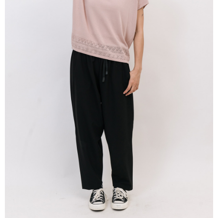
※ 請注意：結帳手續完成當下不需立刻繳費，但若您需要取消訂單，請聯絡
每筆NT$80，滿NT$1,200(含以上)免運費
購買商品的店家。未經商家同意取消之訂單仍視為有效，需透過AFTEE先享
後付繳納相關費用。
付款後門市自取
※ 交易是否成功請以「AFTEE先享後付 」之結帳頁面顯示為準，若有關於
是否繳費成功／繳費後需取消欲退款等相關疑問，請聯繫「AFTEE先享後付
免運費
客戶支援中心」
https://netprotections.freshdesk.com/support/home
【注意事項】
１．透過由恩沛科技股份有限公司提供之「AFTEE先享後付」服務完成之交
易，需依本服務之必要範圍內提供個人資料，並將交易相關給付款項請求債
權轉讓予恩沛科技股份有限公司。
２．關於個人資料處理事宜，請瀏覽以下網址：
https://aftee.tw/terms/#terms3
３．未成年的使用者請事先徵得法定代理人或監護人之同意方可使用
「AFTEE先享後付」，若未經同意申辦者引起之損失，本公司不負相關責
任。
４．使用「AFTEE先享後付」時，將依據個別帳號之用戶狀況，依本公司即
時審查核予不同之上限額度；若仍有額度不足之情形，本公司將視審查結果
請求用戶進行身份認證。
５．嚴禁一人註冊多個帳號或使用他人資訊註冊。若發現惡意使用之情形，
恩沛科技股份有限公司將有權停止該用戶之使用額度並採取法律行動。