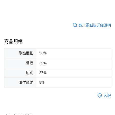
顯示電腦版詳細說明
商品規格
聚酯纖維
36%
縲縈
29%
尼龍
27%
彈性纖維
8%
客服