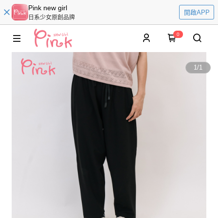
Pink new girl
開啟APP
日系少女原創品牌
0
1
/
1