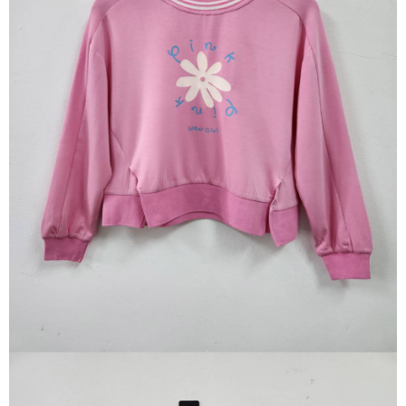
※ 請注意：結帳手續完成當下不需立刻繳費，但若您需要取消訂單，請聯絡
每筆NT$80，滿NT$1,200(含以上)免運費
購買商品的店家。未經商家同意取消之訂單仍視為有效，需透過AFTEE先享
後付繳納相關費用。
付款後門市自取
※ 交易是否成功請以「AFTEE先享後付 」之結帳頁面顯示為準，若有關於
是否繳費成功／繳費後需取消欲退款等相關疑問，請聯繫「AFTEE先享後付
免運費
客戶支援中心」
https://netprotections.freshdesk.com/support/home
【注意事項】
１．透過由恩沛科技股份有限公司提供之「AFTEE先享後付」服務完成之交
易，需依本服務之必要範圍內提供個人資料，並將交易相關給付款項請求債
權轉讓予恩沛科技股份有限公司。
２．關於個人資料處理事宜，請瀏覽以下網址：
https://aftee.tw/terms/#terms3
３．未成年的使用者請事先徵得法定代理人或監護人之同意方可使用
「AFTEE先享後付」，若未經同意申辦者引起之損失，本公司不負相關責
任。
４．使用「AFTEE先享後付」時，將依據個別帳號之用戶狀況，依本公司即
時審查核予不同之上限額度；若仍有額度不足之情形，本公司將視審查結果
請求用戶進行身份認證。
５．嚴禁一人註冊多個帳號或使用他人資訊註冊。若發現惡意使用之情形，
恩沛科技股份有限公司將有權停止該用戶之使用額度並採取法律行動。