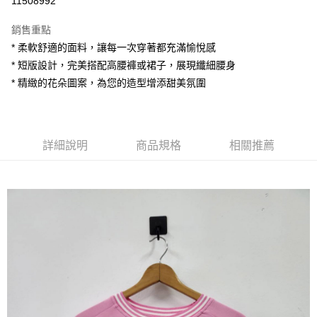
11508992
LINE Pay
銷售重點
Apple Pay
* 柔軟舒適的面料，讓每一次穿著都充滿愉悅感
* 短版設計，完美搭配高腰褲或裙子，展現纖細腰身
街口支付
* 精緻的花朵圖案，為您的造型增添甜美氛圍
悠遊付
AFTEE先享後付
相關說明
詳細說明
商品規格
相關推薦
【關於「AFTEE先享後付」】
ATM付款
AFTEE先享後付是「在收到商品之後才付款」的支付方式。 讓您購物簡單
便利好安心！
１．簡單：不需註冊會員、不需綁卡、不需儲值。
運送方式
２．便利：只要手機號碼，簡訊認證，即可結帳。
３．安心：先確認商品／服務後，再付款。
全家付款取貨
每筆NT$80，滿NT$1,200(含以上)免運費
【「AFTEE先享後付」結帳流程】
１．於結帳方式選擇「AFTEE先享後付」後，將跳轉至「AFTEE先享後付」
7-11付款取貨
結帳頁面，進行簡訊認證並確認金額後，即可完成結帳。
２．訂單成立數日內，您將收到繳費通知簡訊。
每筆NT$80，滿NT$1,200(含以上)免運費
３．收到繳費通知簡訊後14天內，點擊此簡訊中的連結，可透過四大超商／
ATM／網路銀行／等多元方式進行付款，方視為交易完成。
宅配