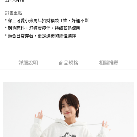
11476479
LINE Pay
銷售重點
Apple Pay
* 穿上可愛小米馬年招財福袋 T恤，好運不斷
* 刷毛面料，舒適度極佳，持續蓄熱保暖
街口支付
* 適合日常穿著，更是送禮的絕佳選擇
悠遊付
AFTEE先享後付
相關說明
詳細說明
商品規格
相關推薦
【關於「AFTEE先享後付」】
ATM付款
AFTEE先享後付是「在收到商品之後才付款」的支付方式。 讓您購物簡單
便利好安心！
１．簡單：不需註冊會員、不需綁卡、不需儲值。
運送方式
２．便利：只要手機號碼，簡訊認證，即可結帳。
３．安心：先確認商品／服務後，再付款。
全家付款取貨
每筆NT$80，滿NT$1,200(含以上)免運費
【「AFTEE先享後付」結帳流程】
１．於結帳方式選擇「AFTEE先享後付」後，將跳轉至「AFTEE先享後付」
7-11付款取貨
結帳頁面，進行簡訊認證並確認金額後，即可完成結帳。
２．訂單成立數日內，您將收到繳費通知簡訊。
每筆NT$80，滿NT$1,200(含以上)免運費
３．收到繳費通知簡訊後14天內，點擊此簡訊中的連結，可透過四大超商／
ATM／網路銀行／等多元方式進行付款，方視為交易完成。
宅配