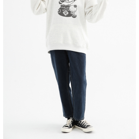
※ 請注意：結帳手續完成當下不需立刻繳費，但若您需要取消訂單，請聯絡
每筆NT$80，滿NT$1,200(含以上)免運費
購買商品的店家。未經商家同意取消之訂單仍視為有效，需透過AFTEE先享
後付繳納相關費用。
付款後門市自取
※ 交易是否成功請以「AFTEE先享後付 」之結帳頁面顯示為準，若有關於
是否繳費成功／繳費後需取消欲退款等相關疑問，請聯繫「AFTEE先享後付
免運費
客戶支援中心」
https://netprotections.freshdesk.com/support/home
【注意事項】
１．透過由恩沛科技股份有限公司提供之「AFTEE先享後付」服務完成之交
易，需依本服務之必要範圍內提供個人資料，並將交易相關給付款項請求債
權轉讓予恩沛科技股份有限公司。
２．關於個人資料處理事宜，請瀏覽以下網址：
https://aftee.tw/terms/#terms3
３．未成年的使用者請事先徵得法定代理人或監護人之同意方可使用
「AFTEE先享後付」，若未經同意申辦者引起之損失，本公司不負相關責
任。
４．使用「AFTEE先享後付」時，將依據個別帳號之用戶狀況，依本公司即
時審查核予不同之上限額度；若仍有額度不足之情形，本公司將視審查結果
請求用戶進行身份認證。
５．嚴禁一人註冊多個帳號或使用他人資訊註冊。若發現惡意使用之情形，
恩沛科技股份有限公司將有權停止該用戶之使用額度並採取法律行動。