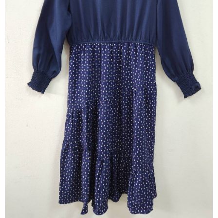
※ 請注意：結帳手續完成當下不需立刻繳費，但若您需要取消訂單，請聯絡
每筆NT$80，滿NT$1,200(含以上)免運費
購買商品的店家。未經商家同意取消之訂單仍視為有效，需透過AFTEE先享
後付繳納相關費用。
付款後門市自取
※ 交易是否成功請以「AFTEE先享後付 」之結帳頁面顯示為準，若有關於
是否繳費成功／繳費後需取消欲退款等相關疑問，請聯繫「AFTEE先享後付
免運費
客戶支援中心」
https://netprotections.freshdesk.com/support/home
【注意事項】
１．透過由恩沛科技股份有限公司提供之「AFTEE先享後付」服務完成之交
易，需依本服務之必要範圍內提供個人資料，並將交易相關給付款項請求債
權轉讓予恩沛科技股份有限公司。
２．關於個人資料處理事宜，請瀏覽以下網址：
https://aftee.tw/terms/#terms3
３．未成年的使用者請事先徵得法定代理人或監護人之同意方可使用
「AFTEE先享後付」，若未經同意申辦者引起之損失，本公司不負相關責
任。
４．使用「AFTEE先享後付」時，將依據個別帳號之用戶狀況，依本公司即
時審查核予不同之上限額度；若仍有額度不足之情形，本公司將視審查結果
請求用戶進行身份認證。
５．嚴禁一人註冊多個帳號或使用他人資訊註冊。若發現惡意使用之情形，
恩沛科技股份有限公司將有權停止該用戶之使用額度並採取法律行動。