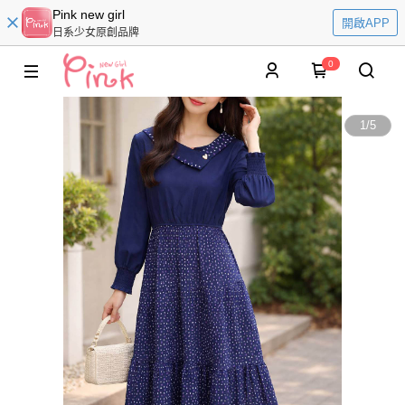
Pink new girl
開啟APP
日系少女原創品牌
0
1
/
5