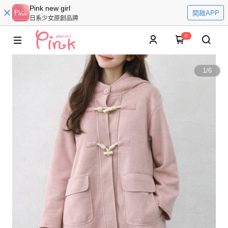
Pink new girl
開啟APP
日系少女原創品牌
0
1
/
6