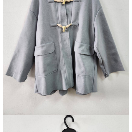
ATM／網路銀行／等多元方式進行付款，方視為交易完成。
宅配
※ 請注意：結帳手續完成當下不需立刻繳費，但若您需要取消訂單，請聯絡
每筆NT$80，滿NT$1,200(含以上)免運費
購買商品的店家。未經商家同意取消之訂單仍視為有效，需透過AFTEE先享
後付繳納相關費用。
付款後門市自取
※ 交易是否成功請以「AFTEE先享後付 」之結帳頁面顯示為準，若有關於
是否繳費成功／繳費後需取消欲退款等相關疑問，請聯繫「AFTEE先享後付
免運費
客戶支援中心」
https://netprotections.freshdesk.com/support/home
【注意事項】
１．透過由恩沛科技股份有限公司提供之「AFTEE先享後付」服務完成之交
易，需依本服務之必要範圍內提供個人資料，並將交易相關給付款項請求債
權轉讓予恩沛科技股份有限公司。
２．關於個人資料處理事宜，請瀏覽以下網址：
https://aftee.tw/terms/#terms3
３．未成年的使用者請事先徵得法定代理人或監護人之同意方可使用
「AFTEE先享後付」，若未經同意申辦者引起之損失，本公司不負相關責
任。
４．使用「AFTEE先享後付」時，將依據個別帳號之用戶狀況，依本公司即
時審查核予不同之上限額度；若仍有額度不足之情形，本公司將視審查結果
請求用戶進行身份認證。
５．嚴禁一人註冊多個帳號或使用他人資訊註冊。若發現惡意使用之情形，
恩沛科技股份有限公司將有權停止該用戶之使用額度並採取法律行動。