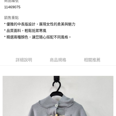
商品編號
超商取貨付款
11469075
LINE Pay
銷售重點
Apple Pay
* 優雅的中長版設計，展現女性的柔美與魅力
* 品質面料，輕鬆抵禦寒風
街口支付
* 精選兩種顏色，讓您隨心搭配不同風格。
悠遊付
AFTEE先享後付
相關說明
詳細說明
商品規格
相關推薦
【關於「AFTEE先享後付」】
ATM付款
AFTEE先享後付是「在收到商品之後才付款」的支付方式。 讓您購物簡單
便利好安心！
１．簡單：不需註冊會員、不需綁卡、不需儲值。
運送方式
２．便利：只要手機號碼，簡訊認證，即可結帳。
３．安心：先確認商品／服務後，再付款。
全家付款取貨
每筆NT$80，滿NT$1,200(含以上)免運費
【「AFTEE先享後付」結帳流程】
１．於結帳方式選擇「AFTEE先享後付」後，將跳轉至「AFTEE先享後付」
7-11付款取貨
結帳頁面，進行簡訊認證並確認金額後，即可完成結帳。
２．訂單成立數日內，您將收到繳費通知簡訊。
每筆NT$80，滿NT$1,200(含以上)免運費
３．收到繳費通知簡訊後14天內，點擊此簡訊中的連結，可透過四大超商／