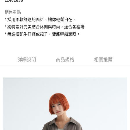
11462636
LINE Pay
銷售重點
Apple Pay
* 採用柔軟舒適的面料，讓你輕鬆自在。
* 獨特設計完美結合休閒與時尚，適合各種場
街口支付
* 無論搭配牛仔褲或裙子，皆能輕鬆駕馭。
悠遊付
AFTEE先享後付
相關說明
詳細說明
商品規格
相關推薦
【關於「AFTEE先享後付」】
ATM付款
AFTEE先享後付是「在收到商品之後才付款」的支付方式。 讓您購物簡單
便利好安心！
１．簡單：不需註冊會員、不需綁卡、不需儲值。
運送方式
２．便利：只要手機號碼，簡訊認證，即可結帳。
３．安心：先確認商品／服務後，再付款。
全家付款取貨
每筆NT$80，滿NT$1,200(含以上)免運費
【「AFTEE先享後付」結帳流程】
１．於結帳方式選擇「AFTEE先享後付」後，將跳轉至「AFTEE先享後付」
7-11付款取貨
結帳頁面，進行簡訊認證並確認金額後，即可完成結帳。
２．訂單成立數日內，您將收到繳費通知簡訊。
每筆NT$80，滿NT$1,200(含以上)免運費
３．收到繳費通知簡訊後14天內，點擊此簡訊中的連結，可透過四大超商／
ATM／網路銀行／等多元方式進行付款，方視為交易完成。
宅配