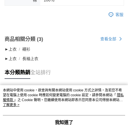
棉
100％
客服
商品相關分類 (3)
查看全部
►上衣
襯衫
►上衣
長袖上衣
本分類熱銷
全站排行
本網站中使用 cookie，欲查詢有關本網站使用 cookie 方式之詳情，及若您不希
熱門標籤
望在電腦上使用 cookie 時應如何變更電腦的 cookie 設定，請參閱本網站「
隱私
權條款
」之 Cookie 聲明。您繼續使用本網站即表示您同意本公司得按本網站使
用條款之 Cookie 聲明使用 cookie。
了解更多 >
我知道了