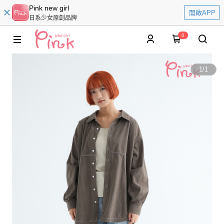
Pink new girl
開啟APP
日系少女原創品牌
0
1
/
1