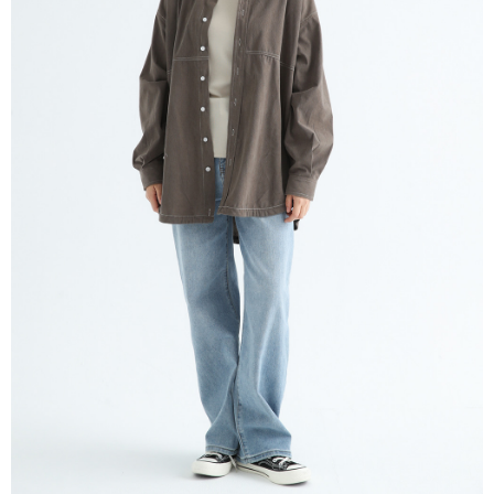
※ 請注意：結帳手續完成當下不需立刻繳費，但若您需要取消訂單，請聯絡
每筆NT$80，滿NT$1,200(含以上)免運費
購買商品的店家。未經商家同意取消之訂單仍視為有效，需透過AFTEE先享
後付繳納相關費用。
付款後門市自取
※ 交易是否成功請以「AFTEE先享後付 」之結帳頁面顯示為準，若有關於
是否繳費成功／繳費後需取消欲退款等相關疑問，請聯繫「AFTEE先享後付
免運費
客戶支援中心」
https://netprotections.freshdesk.com/support/home
【注意事項】
１．透過由恩沛科技股份有限公司提供之「AFTEE先享後付」服務完成之交
易，需依本服務之必要範圍內提供個人資料，並將交易相關給付款項請求債
權轉讓予恩沛科技股份有限公司。
２．關於個人資料處理事宜，請瀏覽以下網址：
https://aftee.tw/terms/#terms3
３．未成年的使用者請事先徵得法定代理人或監護人之同意方可使用
「AFTEE先享後付」，若未經同意申辦者引起之損失，本公司不負相關責
任。
４．使用「AFTEE先享後付」時，將依據個別帳號之用戶狀況，依本公司即
時審查核予不同之上限額度；若仍有額度不足之情形，本公司將視審查結果
請求用戶進行身份認證。
５．嚴禁一人註冊多個帳號或使用他人資訊註冊。若發現惡意使用之情形，
恩沛科技股份有限公司將有權停止該用戶之使用額度並採取法律行動。