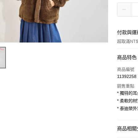
付款與運
超取滿NT$
付款方式
商品特色
信用卡一
商品編號
11392258
超商取貨
銷售重點
LINE Pay
* 獨特的
* 柔軟的
Apple Pay
* 泰迪榮
街口支付
悠遊付
商品相關分
AFTEE先