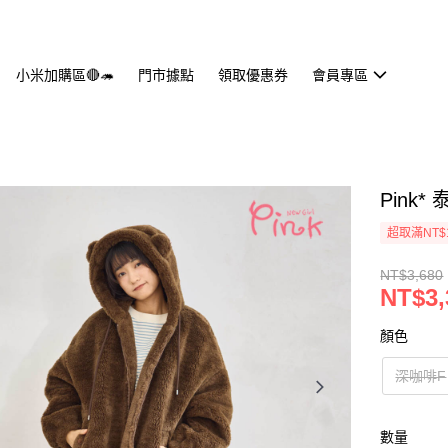
小米加購區🔴🦔
門市據點
領取優惠券
會員專區
Pink
超取滿NT$
NT$3,680
NT$3,
顏色
深咖啡F
數量