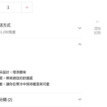
送方式
清除
1,200免運
紀錄
次付款
付款
耳朵設計，增添趣味
材質，帶來絕佳的舒適感
外套，讓你在寒冷中保持暖意與可愛
類 (2)
享後付