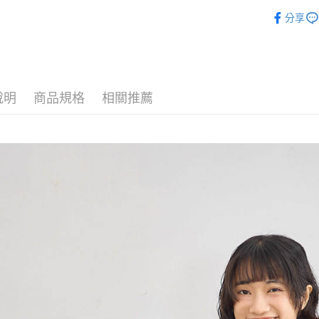
►外套/大
相關說明
分享
【關於「A
►外套/大
ATM付款
AFTEE
便利好安
１．簡單
２．便利
運送方式
３．安心
說明
商品規格
相關推薦
全家付款
【「AFT
每筆NT$8
１．於結帳
付」結帳
7-11付款
２．訂單
３．收到繳
每筆NT$8
／ATM／
※ 請注意
宅配
絡購買商品
先享後付
每筆NT$8
※ 交易是
是否繳費成
付款後門
付客戶支
免運費
【注意事
１．透過由
交易，需