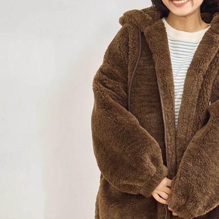
求債權轉
２．關於
https://aft
３．未成
「AFTE
任。
４．使用「
即時審查
結果請求
５．嚴禁
形，恩沛
動。