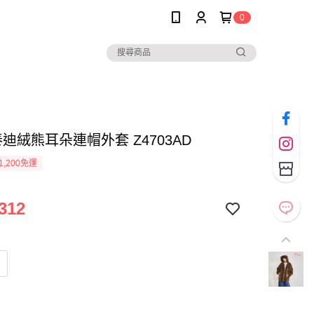
0
* 泰迪絨熊耳朵連帽外套 Z4703AD
1,200免運
312