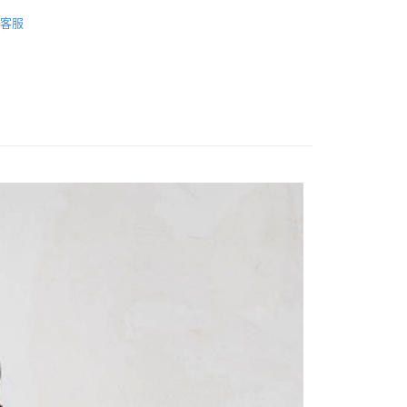
衣
針織外套
客服
FTEE先享後付」】
衣
鋪棉/棉質外套
先享後付是「在收到商品之後才付款」的支付方式。 讓您購物簡單
心！
：不需註冊會員、不需綁卡、不需儲值。
：只要手機號碼，簡訊認證，即可結帳。
：先確認商品／服務後，再付款。
取貨
EE先享後付」結帳流程】
0，滿NT$1,200(含以上)免運費
方式選擇「AFTEE先享後付」後，將跳轉至「AFTEE先享後
頁面，進行簡訊認證並確認金額後，即可完成結帳。
取貨
成立數日內，您將收到繳費通知簡訊。
費通知簡訊後14天內，點擊此簡訊中的連結，可透過四大超商
0，滿NT$1,200(含以上)免運費
網路銀行／等多元方式進行付款，方視為交易完成。
：結帳手續完成當下不需立刻繳費，但若您需要取消訂單，請聯
的店家。未經商家同意取消之訂單仍視為有效，需透過AFTEE
繳納相關費用。
0，滿NT$1,200(含以上)免運費
否成功請以「AFTEE先享後付 」之結帳頁面顯示為準，若有關於
功／繳費後需取消欲退款等相關疑問，請聯繫「AFTEE先享後
市自取
援中心」
https://netprotections.freshdesk.com/support/home
項】
恩沛科技股份有限公司提供之「AFTEE先享後付」服務完成之
依本服務之必要範圍內提供個人資料，並將交易相關給付款項請