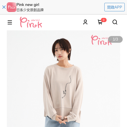
Pink new girl
開啟APP
日系少女原創品牌
0
1
/
3