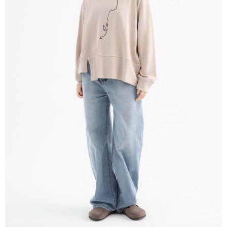
※ 請注意：結帳手續完成當下不需立刻繳費，但若您需要取消訂單，請聯絡
每筆NT$80，滿NT$1,200(含以上)免運費
購買商品的店家。未經商家同意取消之訂單仍視為有效，需透過AFTEE先享
後付繳納相關費用。
付款後門市自取
※ 交易是否成功請以「AFTEE先享後付 」之結帳頁面顯示為準，若有關於
是否繳費成功／繳費後需取消欲退款等相關疑問，請聯繫「AFTEE先享後付
免運費
客戶支援中心」
https://netprotections.freshdesk.com/support/home
【注意事項】
１．透過由恩沛科技股份有限公司提供之「AFTEE先享後付」服務完成之交
易，需依本服務之必要範圍內提供個人資料，並將交易相關給付款項請求債
權轉讓予恩沛科技股份有限公司。
２．關於個人資料處理事宜，請瀏覽以下網址：
https://aftee.tw/terms/#terms3
３．未成年的使用者請事先徵得法定代理人或監護人之同意方可使用
「AFTEE先享後付」，若未經同意申辦者引起之損失，本公司不負相關責
任。
４．使用「AFTEE先享後付」時，將依據個別帳號之用戶狀況，依本公司即
時審查核予不同之上限額度；若仍有額度不足之情形，本公司將視審查結果
請求用戶進行身份認證。
５．嚴禁一人註冊多個帳號或使用他人資訊註冊。若發現惡意使用之情形，
恩沛科技股份有限公司將有權停止該用戶之使用額度並採取法律行動。