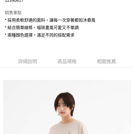
11390617
LINE Pay
銷售重點
Apple Pay
* 採用柔軟舒適的面料，讓每一次穿著都如沐春風
* 結合簡單線條，喵咪畫風可愛又不單調
街口支付
* 兩種顏色選擇，滿足不同的搭配需求
悠遊付
AFTEE先享後付
相關說明
詳細說明
商品規格
相關推薦
【關於「AFTEE先享後付」】
ATM付款
AFTEE先享後付是「在收到商品之後才付款」的支付方式。 讓您購物簡單
便利好安心！
１．簡單：不需註冊會員、不需綁卡、不需儲值。
運送方式
２．便利：只要手機號碼，簡訊認證，即可結帳。
３．安心：先確認商品／服務後，再付款。
全家付款取貨
每筆NT$80，滿NT$1,200(含以上)免運費
【「AFTEE先享後付」結帳流程】
１．於結帳方式選擇「AFTEE先享後付」後，將跳轉至「AFTEE先享後付」
7-11付款取貨
結帳頁面，進行簡訊認證並確認金額後，即可完成結帳。
２．訂單成立數日內，您將收到繳費通知簡訊。
每筆NT$80，滿NT$1,200(含以上)免運費
３．收到繳費通知簡訊後14天內，點擊此簡訊中的連結，可透過四大超商／
ATM／網路銀行／等多元方式進行付款，方視為交易完成。
宅配