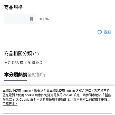
商品規格
棉
100%
客服
商品相關分類 (1)
►外套/大衣
針織外套
本分類熱銷
全站排行
本網站中使用 cookie，欲查詢有關本網站使用 cookie 方式之詳情，及若您不希
熱門標籤
望在電腦上使用 cookie 時應如何變更電腦的 cookie 設定，請參閱本網站「
隱私
權條款
」之 Cookie 聲明。您繼續使用本網站即表示您同意本公司得按本網站使
用條款之 Cookie 聲明使用 cookie。
了解更多 >