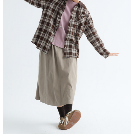
※ 請注意：結帳手續完成當下不需立刻繳費，但若您需要取消訂單，請聯絡
每筆NT$80，滿NT$1,200(含以上)免運費
購買商品的店家。未經商家同意取消之訂單仍視為有效，需透過AFTEE先享
後付繳納相關費用。
付款後門市自取
※ 交易是否成功請以「AFTEE先享後付 」之結帳頁面顯示為準，若有關於
是否繳費成功／繳費後需取消欲退款等相關疑問，請聯繫「AFTEE先享後付
免運費
客戶支援中心」
https://netprotections.freshdesk.com/support/home
【注意事項】
１．透過由恩沛科技股份有限公司提供之「AFTEE先享後付」服務完成之交
易，需依本服務之必要範圍內提供個人資料，並將交易相關給付款項請求債
權轉讓予恩沛科技股份有限公司。
２．關於個人資料處理事宜，請瀏覽以下網址：
https://aftee.tw/terms/#terms3
３．未成年的使用者請事先徵得法定代理人或監護人之同意方可使用
「AFTEE先享後付」，若未經同意申辦者引起之損失，本公司不負相關責
任。
４．使用「AFTEE先享後付」時，將依據個別帳號之用戶狀況，依本公司即
時審查核予不同之上限額度；若仍有額度不足之情形，本公司將視審查結果
請求用戶進行身份認證。
５．嚴禁一人註冊多個帳號或使用他人資訊註冊。若發現惡意使用之情形，
恩沛科技股份有限公司將有權停止該用戶之使用額度並採取法律行動。