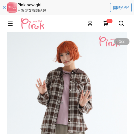
Pink new girl
開啟APP
日系少女原創品牌
0
1
/
2