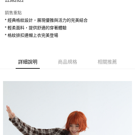
11382522
LINE Pay
銷售重點
Apple Pay
* 經典格紋設計，展現優雅與活力的完美結合
* 輕柔面料，提供舒適的穿著體驗
街口支付
* 格紋排扣連帽上衣完美登場
悠遊付
AFTEE先享後付
相關說明
詳細說明
商品規格
相關推薦
【關於「AFTEE先享後付」】
ATM付款
AFTEE先享後付是「在收到商品之後才付款」的支付方式。 讓您購物簡單
便利好安心！
１．簡單：不需註冊會員、不需綁卡、不需儲值。
運送方式
２．便利：只要手機號碼，簡訊認證，即可結帳。
３．安心：先確認商品／服務後，再付款。
全家付款取貨
每筆NT$80，滿NT$1,200(含以上)免運費
【「AFTEE先享後付」結帳流程】
１．於結帳方式選擇「AFTEE先享後付」後，將跳轉至「AFTEE先享後付」
7-11付款取貨
結帳頁面，進行簡訊認證並確認金額後，即可完成結帳。
２．訂單成立數日內，您將收到繳費通知簡訊。
每筆NT$80，滿NT$1,200(含以上)免運費
３．收到繳費通知簡訊後14天內，點擊此簡訊中的連結，可透過四大超商／
ATM／網路銀行／等多元方式進行付款，方視為交易完成。
宅配