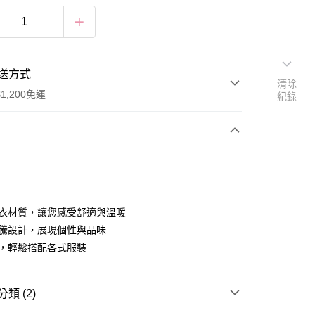
送方式
清除
1,200免運
紀錄
次付款
付款
毛衣材質，讓您感受舒適與溫暖
圖騰設計，展現個性與品味
色，輕鬆搭配各式服裝
類 (2)
享後付