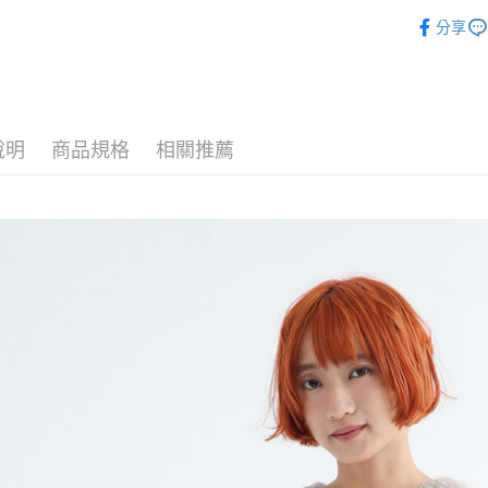
►上衣
相關說明
分享
【關於「A
►上衣
ATM付款
AFTEE
便利好安
１．簡單
２．便利
運送方式
３．安心
說明
商品規格
相關推薦
全家付款
【「AFT
每筆NT$8
１．於結帳
付」結帳
7-11付款
２．訂單
３．收到繳
每筆NT$8
／ATM／
※ 請注意
宅配
絡購買商品
先享後付
每筆NT$8
※ 交易是
是否繳費成
付款後門
付客戶支
免運費
【注意事
１．透過由
交易，需