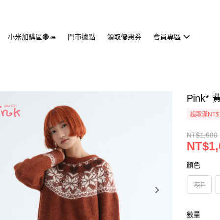
小米加購區🔴🦔
門市據點
領取優惠券
會員專區
Pink
超取滿NT$
NT$1,680
NT$1,
顏色
灰F
數量