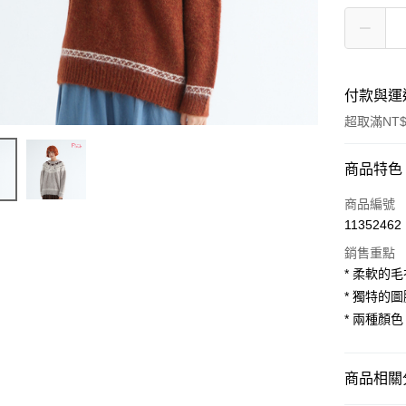
付款與運
超取滿NT$
付款方式
商品特色
信用卡一
商品編號
11352462
超商取貨
銷售重點
LINE Pay
* 柔軟的
* 獨特的
Apple Pay
* 兩種顏
街口支付
悠遊付
商品相關分
AFTEE先