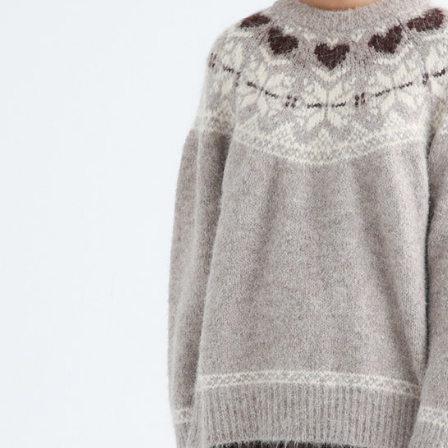
求債權轉
２．關於
https://aft
３．未成
「AFTE
任。
４．使用「
即時審查
結果請求
５．嚴禁
形，恩沛
動。