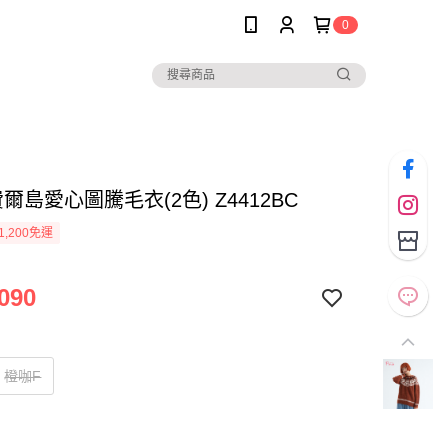
0
* 費爾島愛心圖騰毛衣(2色) Z4412BC
1,200免運
090
橙咖F