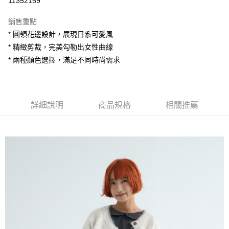
11352159
LINE Pay
銷售重點
Apple Pay
* 圓領花邊設計，展現日系可愛風
* 精緻剪裁，完美勾勒出女性曲線
街口支付
* 兩種顏色選擇，滿足不同時尚需求
悠遊付
AFTEE先享後付
相關說明
詳細說明
商品規格
相關推薦
【關於「AFTEE先享後付」】
ATM付款
AFTEE先享後付是「在收到商品之後才付款」的支付方式。 讓您購物簡單
便利好安心！
１．簡單：不需註冊會員、不需綁卡、不需儲值。
運送方式
２．便利：只要手機號碼，簡訊認證，即可結帳。
３．安心：先確認商品／服務後，再付款。
全家付款取貨
每筆NT$80，滿NT$1,200(含以上)免運費
【「AFTEE先享後付」結帳流程】
１．於結帳方式選擇「AFTEE先享後付」後，將跳轉至「AFTEE先享後付」
7-11付款取貨
結帳頁面，進行簡訊認證並確認金額後，即可完成結帳。
２．訂單成立數日內，您將收到繳費通知簡訊。
每筆NT$80，滿NT$1,200(含以上)免運費
３．收到繳費通知簡訊後14天內，點擊此簡訊中的連結，可透過四大超商／
ATM／網路銀行／等多元方式進行付款，方視為交易完成。
宅配