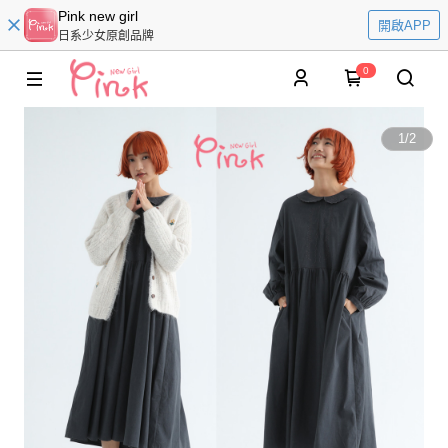
Pink new girl
開啟APP
日系少女原創品牌
0
1
/
2