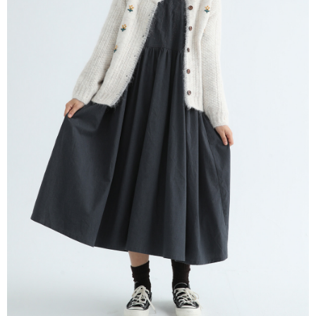
※ 請注意：結帳手續完成當下不需立刻繳費，但若您需要取消訂單，請聯絡
每筆NT$80，滿NT$1,200(含以上)免運費
購買商品的店家。未經商家同意取消之訂單仍視為有效，需透過AFTEE先享
後付繳納相關費用。
付款後門市自取
※ 交易是否成功請以「AFTEE先享後付 」之結帳頁面顯示為準，若有關於
是否繳費成功／繳費後需取消欲退款等相關疑問，請聯繫「AFTEE先享後付
免運費
客戶支援中心」
https://netprotections.freshdesk.com/support/home
【注意事項】
１．透過由恩沛科技股份有限公司提供之「AFTEE先享後付」服務完成之交
易，需依本服務之必要範圍內提供個人資料，並將交易相關給付款項請求債
權轉讓予恩沛科技股份有限公司。
２．關於個人資料處理事宜，請瀏覽以下網址：
https://aftee.tw/terms/#terms3
３．未成年的使用者請事先徵得法定代理人或監護人之同意方可使用
「AFTEE先享後付」，若未經同意申辦者引起之損失，本公司不負相關責
任。
４．使用「AFTEE先享後付」時，將依據個別帳號之用戶狀況，依本公司即
時審查核予不同之上限額度；若仍有額度不足之情形，本公司將視審查結果
請求用戶進行身份認證。
５．嚴禁一人註冊多個帳號或使用他人資訊註冊。若發現惡意使用之情形，
恩沛科技股份有限公司將有權停止該用戶之使用額度並採取法律行動。