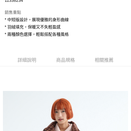
11338234
LINE Pay
銷售重點
Apple Pay
* 中短版設計，展現優雅的身形曲線
* 羽絨填充，保暖又不失輕盈感
街口支付
* 兩種顏色選擇，輕鬆搭配各種風格
悠遊付
AFTEE先享後付
相關說明
詳細說明
商品規格
相關推薦
【關於「AFTEE先享後付」】
ATM付款
AFTEE先享後付是「在收到商品之後才付款」的支付方式。 讓您購物簡單
便利好安心！
１．簡單：不需註冊會員、不需綁卡、不需儲值。
運送方式
２．便利：只要手機號碼，簡訊認證，即可結帳。
３．安心：先確認商品／服務後，再付款。
全家付款取貨
每筆NT$80，滿NT$1,200(含以上)免運費
【「AFTEE先享後付」結帳流程】
１．於結帳方式選擇「AFTEE先享後付」後，將跳轉至「AFTEE先享後付」
7-11付款取貨
結帳頁面，進行簡訊認證並確認金額後，即可完成結帳。
２．訂單成立數日內，您將收到繳費通知簡訊。
每筆NT$80，滿NT$1,200(含以上)免運費
３．收到繳費通知簡訊後14天內，點擊此簡訊中的連結，可透過四大超商／
ATM／網路銀行／等多元方式進行付款，方視為交易完成。
宅配