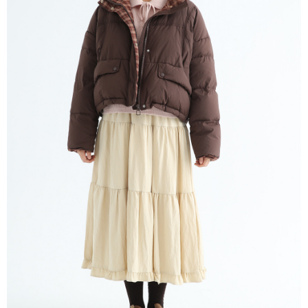
※ 請注意：結帳手續完成當下不需立刻繳費，但若您需要取消訂單，請聯絡
每筆NT$80，滿NT$1,200(含以上)免運費
購買商品的店家。未經商家同意取消之訂單仍視為有效，需透過AFTEE先享
後付繳納相關費用。
付款後門市自取
※ 交易是否成功請以「AFTEE先享後付 」之結帳頁面顯示為準，若有關於
是否繳費成功／繳費後需取消欲退款等相關疑問，請聯繫「AFTEE先享後付
免運費
客戶支援中心」
https://netprotections.freshdesk.com/support/home
【注意事項】
１．透過由恩沛科技股份有限公司提供之「AFTEE先享後付」服務完成之交
易，需依本服務之必要範圍內提供個人資料，並將交易相關給付款項請求債
權轉讓予恩沛科技股份有限公司。
２．關於個人資料處理事宜，請瀏覽以下網址：
https://aftee.tw/terms/#terms3
３．未成年的使用者請事先徵得法定代理人或監護人之同意方可使用
「AFTEE先享後付」，若未經同意申辦者引起之損失，本公司不負相關責
任。
４．使用「AFTEE先享後付」時，將依據個別帳號之用戶狀況，依本公司即
時審查核予不同之上限額度；若仍有額度不足之情形，本公司將視審查結果
請求用戶進行身份認證。
５．嚴禁一人註冊多個帳號或使用他人資訊註冊。若發現惡意使用之情形，
恩沛科技股份有限公司將有權停止該用戶之使用額度並採取法律行動。