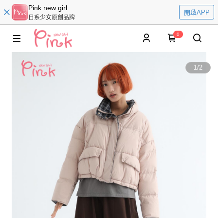
Pink new girl
開啟APP
日系少女原創品牌
0
1
/
2