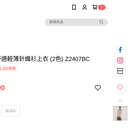
0
 舒適輕薄針織衫上衣 (2色) Z2407BC
1,200免運
90
米灰F