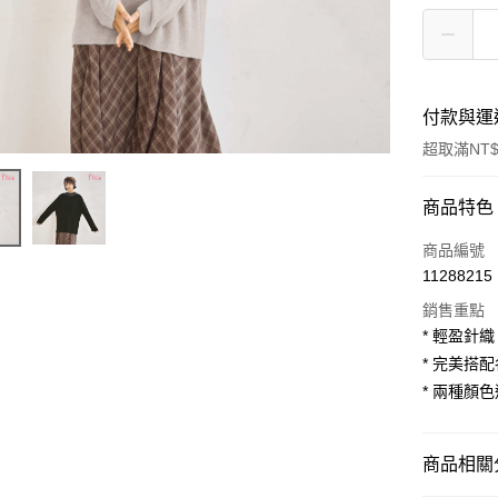
付款與運
超取滿NT$
付款方式
商品特色
信用卡一
商品編號
11288215
超商取貨
銷售重點
LINE Pay
* 輕盈針
* 完美搭
Apple Pay
* 兩種顏
街口支付
悠遊付
商品相關分
AFTEE先