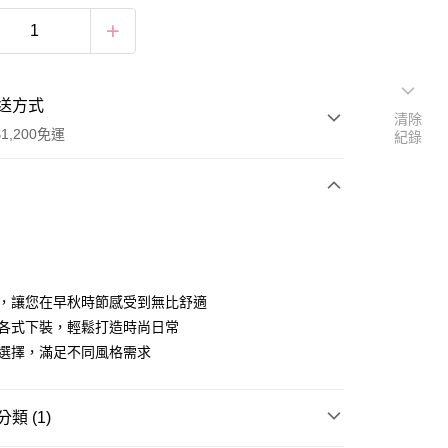
送方式
清除
1,200免運
紀錄
次付款
付款
織，讓您在早秋時節感受到無比舒適
配各式下裝，輕鬆打造時尚日常
色選擇，滿足不同風格需求
類 (1)
享後付