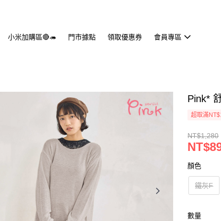
小米加購區🔴🦔
門市據點
領取優惠券
會員專區
Pink*
超取滿NT$
NT$1,280
NT$8
顏色
鐵灰F
數量