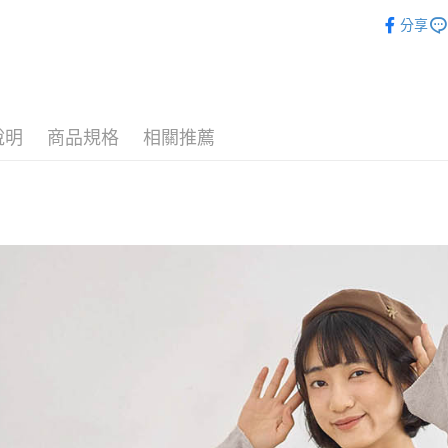
►上衣
相關說明
分享
【關於「A
ATM付款
AFTEE
便利好安
１．簡單
２．便利
運送方式
３．安心
說明
商品規格
相關推薦
全家付款
【「AFT
每筆NT$8
１．於結帳
付」結帳
7-11付款
２．訂單
３．收到繳
每筆NT$8
／ATM／
※ 請注意
宅配
絡購買商品
先享後付
每筆NT$8
※ 交易是
是否繳費成
付款後門
付客戶支
免運費
【注意事
１．透過由
交易，需