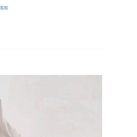
毛衣/針織上衣
客服
FTEE先享後付」】
先享後付是「在收到商品之後才付款」的支付方式。 讓您購物簡單
心！
：不需註冊會員、不需綁卡、不需儲值。
：只要手機號碼，簡訊認證，即可結帳。
：先確認商品／服務後，再付款。
取貨
EE先享後付」結帳流程】
0，滿NT$1,200(含以上)免運費
方式選擇「AFTEE先享後付」後，將跳轉至「AFTEE先享後
頁面，進行簡訊認證並確認金額後，即可完成結帳。
取貨
成立數日內，您將收到繳費通知簡訊。
費通知簡訊後14天內，點擊此簡訊中的連結，可透過四大超商
0，滿NT$1,200(含以上)免運費
網路銀行／等多元方式進行付款，方視為交易完成。
：結帳手續完成當下不需立刻繳費，但若您需要取消訂單，請聯
的店家。未經商家同意取消之訂單仍視為有效，需透過AFTEE
繳納相關費用。
0，滿NT$1,200(含以上)免運費
否成功請以「AFTEE先享後付 」之結帳頁面顯示為準，若有關於
功／繳費後需取消欲退款等相關疑問，請聯繫「AFTEE先享後
市自取
援中心」
https://netprotections.freshdesk.com/support/home
項】
恩沛科技股份有限公司提供之「AFTEE先享後付」服務完成之
依本服務之必要範圍內提供個人資料，並將交易相關給付款項請