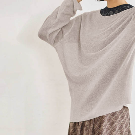
求債權轉
２．關於
https://aft
３．未成
「AFTE
任。
４．使用「
即時審查
結果請求
５．嚴禁
形，恩沛
動。