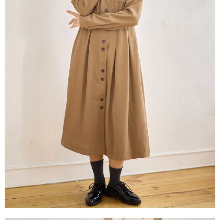
※ 請注意：結帳手續完成當下不需立刻繳費，但若您需要取消訂單，請聯絡
每筆NT$80，滿NT$1,200(含以上)免運費
購買商品的店家。未經商家同意取消之訂單仍視為有效，需透過AFTEE先享
後付繳納相關費用。
付款後門市自取
※ 交易是否成功請以「AFTEE先享後付 」之結帳頁面顯示為準，若有關於
是否繳費成功／繳費後需取消欲退款等相關疑問，請聯繫「AFTEE先享後付
免運費
客戶支援中心」
https://netprotections.freshdesk.com/support/home
【注意事項】
１．透過由恩沛科技股份有限公司提供之「AFTEE先享後付」服務完成之交
易，需依本服務之必要範圍內提供個人資料，並將交易相關給付款項請求債
權轉讓予恩沛科技股份有限公司。
２．關於個人資料處理事宜，請瀏覽以下網址：
https://aftee.tw/terms/#terms3
３．未成年的使用者請事先徵得法定代理人或監護人之同意方可使用
「AFTEE先享後付」，若未經同意申辦者引起之損失，本公司不負相關責
任。
４．使用「AFTEE先享後付」時，將依據個別帳號之用戶狀況，依本公司即
時審查核予不同之上限額度；若仍有額度不足之情形，本公司將視審查結果
請求用戶進行身份認證。
５．嚴禁一人註冊多個帳號或使用他人資訊註冊。若發現惡意使用之情形，
恩沛科技股份有限公司將有權停止該用戶之使用額度並採取法律行動。