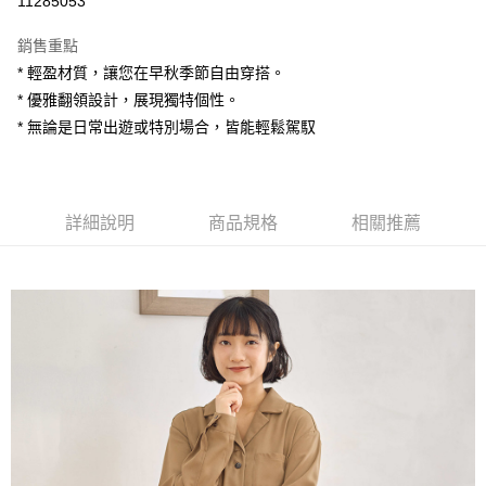
11285053
LINE Pay
銷售重點
Apple Pay
* 輕盈材質，讓您在早秋季節自由穿搭。
* 優雅翻領設計，展現獨特個性。
街口支付
* 無論是日常出遊或特別場合，皆能輕鬆駕馭
悠遊付
AFTEE先享後付
相關說明
詳細說明
商品規格
相關推薦
【關於「AFTEE先享後付」】
ATM付款
AFTEE先享後付是「在收到商品之後才付款」的支付方式。 讓您購物簡單
便利好安心！
１．簡單：不需註冊會員、不需綁卡、不需儲值。
運送方式
２．便利：只要手機號碼，簡訊認證，即可結帳。
３．安心：先確認商品／服務後，再付款。
全家付款取貨
每筆NT$80，滿NT$1,200(含以上)免運費
【「AFTEE先享後付」結帳流程】
１．於結帳方式選擇「AFTEE先享後付」後，將跳轉至「AFTEE先享後付」
7-11付款取貨
結帳頁面，進行簡訊認證並確認金額後，即可完成結帳。
２．訂單成立數日內，您將收到繳費通知簡訊。
每筆NT$80，滿NT$1,200(含以上)免運費
３．收到繳費通知簡訊後14天內，點擊此簡訊中的連結，可透過四大超商／
ATM／網路銀行／等多元方式進行付款，方視為交易完成。
宅配