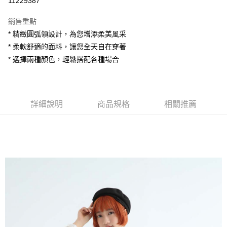
11229387
LINE Pay
銷售重點
Apple Pay
* 精緻圓弧領設計，為您增添柔美風采
* 柔軟舒適的面料，讓您全天自在穿著
街口支付
* 選擇兩種顏色，輕鬆搭配各種場合
悠遊付
AFTEE先享後付
相關說明
詳細說明
商品規格
相關推薦
【關於「AFTEE先享後付」】
ATM付款
AFTEE先享後付是「在收到商品之後才付款」的支付方式。 讓您購物簡單
便利好安心！
１．簡單：不需註冊會員、不需綁卡、不需儲值。
運送方式
２．便利：只要手機號碼，簡訊認證，即可結帳。
３．安心：先確認商品／服務後，再付款。
全家付款取貨
每筆NT$80，滿NT$1,200(含以上)免運費
【「AFTEE先享後付」結帳流程】
１．於結帳方式選擇「AFTEE先享後付」後，將跳轉至「AFTEE先享後付」
7-11付款取貨
結帳頁面，進行簡訊認證並確認金額後，即可完成結帳。
２．訂單成立數日內，您將收到繳費通知簡訊。
每筆NT$80，滿NT$1,200(含以上)免運費
３．收到繳費通知簡訊後14天內，點擊此簡訊中的連結，可透過四大超商／
ATM／網路銀行／等多元方式進行付款，方視為交易完成。
宅配