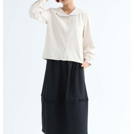
※ 請注意：結帳手續完成當下不需立刻繳費，但若您需要取消訂單，請聯絡
每筆NT$80，滿NT$1,200(含以上)免運費
購買商品的店家。未經商家同意取消之訂單仍視為有效，需透過AFTEE先享
後付繳納相關費用。
付款後門市自取
※ 交易是否成功請以「AFTEE先享後付 」之結帳頁面顯示為準，若有關於
是否繳費成功／繳費後需取消欲退款等相關疑問，請聯繫「AFTEE先享後付
免運費
客戶支援中心」
https://netprotections.freshdesk.com/support/home
【注意事項】
１．透過由恩沛科技股份有限公司提供之「AFTEE先享後付」服務完成之交
易，需依本服務之必要範圍內提供個人資料，並將交易相關給付款項請求債
權轉讓予恩沛科技股份有限公司。
２．關於個人資料處理事宜，請瀏覽以下網址：
https://aftee.tw/terms/#terms3
３．未成年的使用者請事先徵得法定代理人或監護人之同意方可使用
「AFTEE先享後付」，若未經同意申辦者引起之損失，本公司不負相關責
任。
４．使用「AFTEE先享後付」時，將依據個別帳號之用戶狀況，依本公司即
時審查核予不同之上限額度；若仍有額度不足之情形，本公司將視審查結果
請求用戶進行身份認證。
５．嚴禁一人註冊多個帳號或使用他人資訊註冊。若發現惡意使用之情形，
恩沛科技股份有限公司將有權停止該用戶之使用額度並採取法律行動。