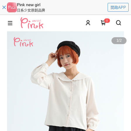
Pink new girl
開啟APP
日系少女原創品牌
0
1
/
2