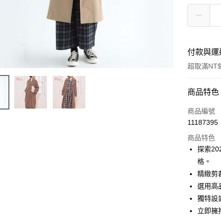
付款與運
超取滿NT$
付款方式
商品特色
信用卡一
商品編號
11187395
超商取貨
商品特色
LINE Pay
探索20
格。
Apple Pay
精緻剪
街口支付
選用高
獨特設
悠遊付
立即擁
AFTEE先