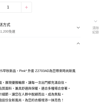
送方式
清除
1,200免運
紀錄
次付款
付款
25早秋新品，Pink* 外套 Z2703AD為您帶來時尚新風
裁，展現優雅輪廓，讓每一次出門都充滿自信。
品質面料，兼具舒適與保暖，適合多種場合穿著。
計細節，讓您在人群中脫穎而出，成為焦點。
抱這份全新風尚，為您的衣櫥增添一抹亮色！
享後付