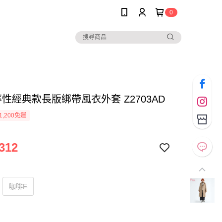
0
* 率性經典款長版綁帶風衣外套 Z2703AD
1,200免運
312
咖啡F