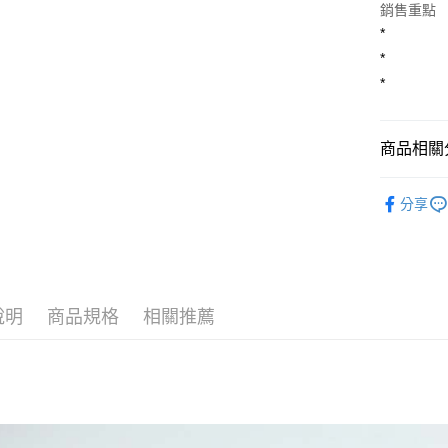
銷售重點
相關說明
*
【關於「A
ATM付款
*
AFTEE
便利好安
*
１．簡單
２．便利
運送方式
３．安心
商品相關分
全家付款
【「AFT
每筆NT$8
１．於結帳
►外套/大
付」結帳
分享
7-11付款
２．訂單
３．收到繳
每筆NT$8
／ATM／
※ 請注意
宅配
絡購買商品
先享後付
每筆NT$8
說明
商品規格
相關推薦
※ 交易是
是否繳費成
付款後門
付客戶支
免運費
【注意事
１．透過由
交易，需