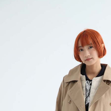
求債權轉
２．關於
https://aft
３．未成
「AFTE
任。
４．使用「
即時審查
結果請求
５．嚴禁
形，恩沛
動。