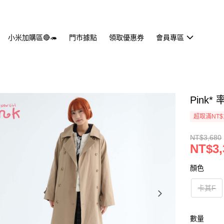
小米加購區🔴🦔
門市據點
領取優惠券
會員專區
Pink
超取滿NT$
NT$3,680
NT$3,
顏色
卡其F
數量