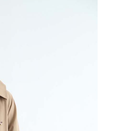
讓予恩沛科技股份有限公司。
個人資料處理事宜，請瀏覽以下網址：
ee.tw/terms/#terms3
年的使用者請事先徵得法定代理人或監護人之同意方可使用
E先享後付」，若未經同意申辦者引起之損失，本公司不負相關責
AFTEE先享後付」時，將依據個別帳號之用戶狀況，依本公司
核予不同之上限額度；若仍有額度不足之情形，本公司將視審查
用戶進行身份認證。
一人註冊多個帳號或使用他人資訊註冊。若發現惡意使用之情
科技股份有限公司將有權停止該用戶之使用額度並採取法律行