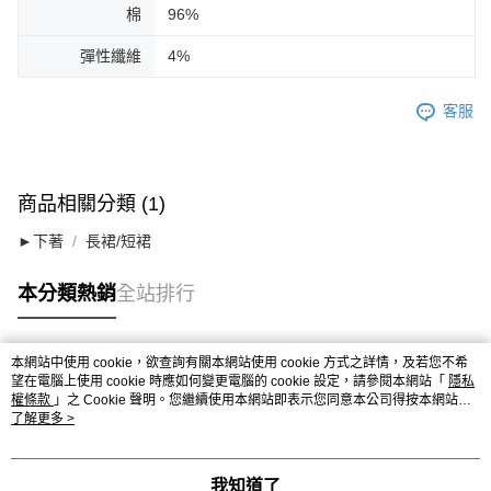
棉
96%
彈性纖維
4%
客服
商品相關分類 (1)
►下著
長裙/短裙
本分類熱銷
全站排行
本網站中使用 cookie，欲查詢有關本網站使用 cookie 方式之詳情，及若您不希
熱門標籤
望在電腦上使用 cookie 時應如何變更電腦的 cookie 設定，請參閱本網站「
隱私
權條款
」之 Cookie 聲明。您繼續使用本網站即表示您同意本公司得按本網站使
用條款之 Cookie 聲明使用 cookie。
了解更多 >
我知道了