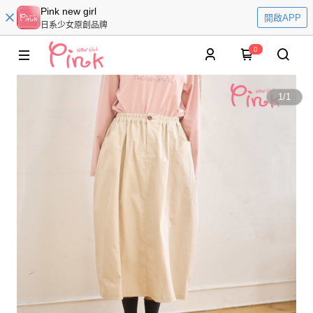
Pink new girl
開啟APP
日系少女原創品牌
0
1
/
1