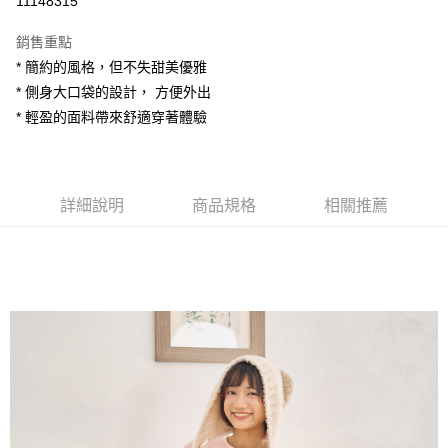
11148315
LINE Pay
銷售重點
Apple Pay
* 簡約的風格，但不失甜美優雅
* 側身大口袋的設計， 方便外出
街口支付
* 輕盈的面料帶來舒適穿著體驗
悠遊付
AFTEE先享後付
相關說明
詳細說明
商品規格
相關推薦
【關於「AFTEE先享後付」】
ATM付款
AFTEE先享後付是「在收到商品之後才付款」的支付方式。 讓您購物簡單
便利好安心！
１．簡單：不需註冊會員、不需綁卡、不需儲值。
運送方式
２．便利：只要手機號碼，簡訊認證，即可結帳。
３．安心：先確認商品／服務後，再付款。
全家付款取貨
每筆NT$80，滿NT$1,200(含以上)免運費
【「AFTEE先享後付」結帳流程】
１．於結帳方式選擇「AFTEE先享後付」後，將跳轉至「AFTEE先享後付」
7-11付款取貨
結帳頁面，進行簡訊認證並確認金額後，即可完成結帳。
２．訂單成立數日內，您將收到繳費通知簡訊。
每筆NT$80，滿NT$1,200(含以上)免運費
３．收到繳費通知簡訊後14天內，點擊此簡訊中的連結，可透過四大超商／
ATM／網路銀行／等多元方式進行付款，方視為交易完成。
宅配