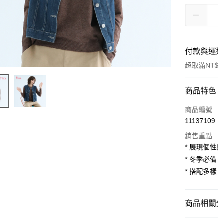
付款與運
超取滿NT$
付款方式
商品特色
信用卡一
商品編號
11137109
超商取貨
銷售重點
LINE Pay
* 展現個
* 冬季必
Apple Pay
* 搭配多
街口支付
悠遊付
商品相關分
AFTEE先