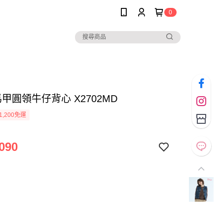
0
* 馬甲圓領牛仔背心 X2702MD
1,200免運
090