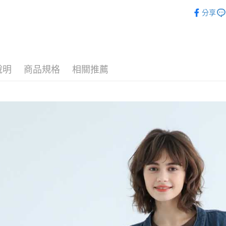
►外套/大
相關說明
分享
【關於「A
ATM付款
AFTEE
便利好安
１．簡單
２．便利
運送方式
３．安心
說明
商品規格
相關推薦
全家付款
【「AFT
每筆NT$8
１．於結帳
付」結帳
7-11付款
２．訂單
３．收到繳
每筆NT$8
／ATM／
※ 請注意
宅配
絡購買商品
先享後付
每筆NT$8
※ 交易是
是否繳費成
付款後門
付客戶支
免運費
【注意事
１．透過由
交易，需