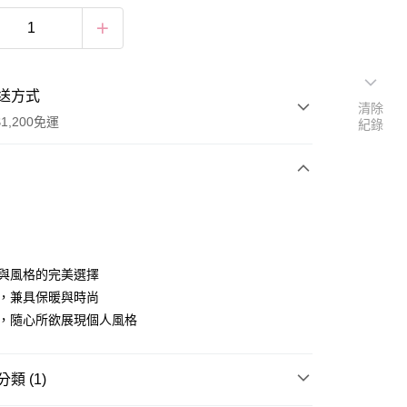
送方式
清除
1,200免運
紀錄
次付款
付款
性與風格的完美選擇
備，兼具保暖與時尚
樣，隨心所欲展現個人風格
類 (1)
享後付