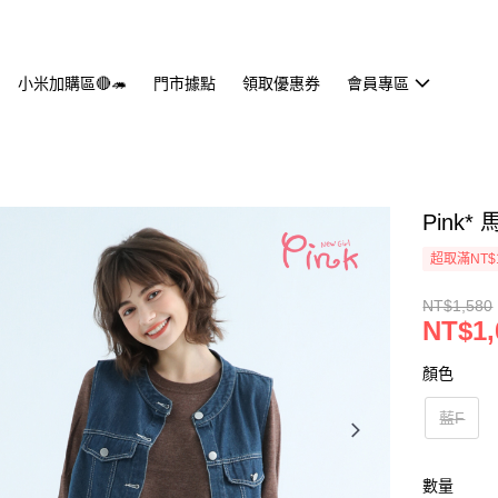
小米加購區🔴🦔
門市據點
領取優惠券
會員專區
Pink
超取滿NT$
NT$1,580
NT$1,
顏色
藍F
數量