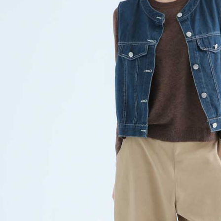
求債權轉
２．關於
https://aft
３．未成
「AFTE
任。
４．使用「
即時審查
結果請求
５．嚴禁
形，恩沛
動。