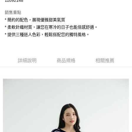
11092148
LINE Pay
銷售重點
Apple Pay
* 簡約的配色，展現優雅甜美氣質
* 柔軟針織材質，讓您在寒冷的日子也能倍感舒適。
街口支付
* 提供三種迷人色彩，輕鬆搭配您的獨特風格。
悠遊付
AFTEE先享後付
相關說明
詳細說明
商品規格
相關推薦
【關於「AFTEE先享後付」】
ATM付款
AFTEE先享後付是「在收到商品之後才付款」的支付方式。 讓您購物簡單
便利好安心！
１．簡單：不需註冊會員、不需綁卡、不需儲值。
運送方式
２．便利：只要手機號碼，簡訊認證，即可結帳。
３．安心：先確認商品／服務後，再付款。
全家付款取貨
每筆NT$80，滿NT$1,200(含以上)免運費
【「AFTEE先享後付」結帳流程】
１．於結帳方式選擇「AFTEE先享後付」後，將跳轉至「AFTEE先享後付」
7-11付款取貨
結帳頁面，進行簡訊認證並確認金額後，即可完成結帳。
２．訂單成立數日內，您將收到繳費通知簡訊。
每筆NT$80，滿NT$1,200(含以上)免運費
３．收到繳費通知簡訊後14天內，點擊此簡訊中的連結，可透過四大超商／
ATM／網路銀行／等多元方式進行付款，方視為交易完成。
宅配