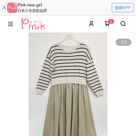
Pink new girl
開啟APP
日系少女原創品牌
0
1
/
3