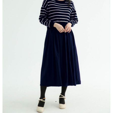
※ 請注意：結帳手續完成當下不需立刻繳費，但若您需要取消訂單，請聯絡
每筆NT$80，滿NT$1,200(含以上)免運費
購買商品的店家。未經商家同意取消之訂單仍視為有效，需透過AFTEE先享
後付繳納相關費用。
付款後門市自取
※ 交易是否成功請以「AFTEE先享後付 」之結帳頁面顯示為準，若有關於
是否繳費成功／繳費後需取消欲退款等相關疑問，請聯繫「AFTEE先享後付
免運費
客戶支援中心」
https://netprotections.freshdesk.com/support/home
【注意事項】
１．透過由恩沛科技股份有限公司提供之「AFTEE先享後付」服務完成之交
易，需依本服務之必要範圍內提供個人資料，並將交易相關給付款項請求債
權轉讓予恩沛科技股份有限公司。
２．關於個人資料處理事宜，請瀏覽以下網址：
https://aftee.tw/terms/#terms3
３．未成年的使用者請事先徵得法定代理人或監護人之同意方可使用
「AFTEE先享後付」，若未經同意申辦者引起之損失，本公司不負相關責
任。
４．使用「AFTEE先享後付」時，將依據個別帳號之用戶狀況，依本公司即
時審查核予不同之上限額度；若仍有額度不足之情形，本公司將視審查結果
請求用戶進行身份認證。
５．嚴禁一人註冊多個帳號或使用他人資訊註冊。若發現惡意使用之情形，
恩沛科技股份有限公司將有權停止該用戶之使用額度並採取法律行動。