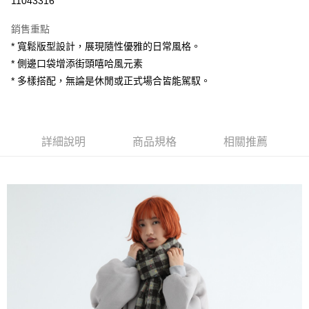
11043316
LINE Pay
銷售重點
Apple Pay
* 寬鬆版型設計，展現隨性優雅的日常風格。
* 側邊口袋增添街頭嘻哈風元素
街口支付
* 多樣搭配，無論是休閒或正式場合皆能駕馭。
悠遊付
AFTEE先享後付
相關說明
詳細說明
商品規格
相關推薦
【關於「AFTEE先享後付」】
ATM付款
AFTEE先享後付是「在收到商品之後才付款」的支付方式。 讓您購物簡單
便利好安心！
１．簡單：不需註冊會員、不需綁卡、不需儲值。
運送方式
２．便利：只要手機號碼，簡訊認證，即可結帳。
３．安心：先確認商品／服務後，再付款。
全家付款取貨
每筆NT$80，滿NT$1,200(含以上)免運費
【「AFTEE先享後付」結帳流程】
１．於結帳方式選擇「AFTEE先享後付」後，將跳轉至「AFTEE先享後付」
7-11付款取貨
結帳頁面，進行簡訊認證並確認金額後，即可完成結帳。
２．訂單成立數日內，您將收到繳費通知簡訊。
每筆NT$80，滿NT$1,200(含以上)免運費
３．收到繳費通知簡訊後14天內，點擊此簡訊中的連結，可透過四大超商／
ATM／網路銀行／等多元方式進行付款，方視為交易完成。
宅配