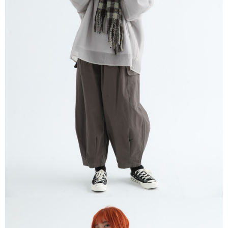
※ 請注意：結帳手續完成當下不需立刻繳費，但若您需要取消訂單，請聯絡
每筆NT$80，滿NT$1,200(含以上)免運費
購買商品的店家。未經商家同意取消之訂單仍視為有效，需透過AFTEE先享
後付繳納相關費用。
付款後門市自取
※ 交易是否成功請以「AFTEE先享後付 」之結帳頁面顯示為準，若有關於
是否繳費成功／繳費後需取消欲退款等相關疑問，請聯繫「AFTEE先享後付
免運費
客戶支援中心」
https://netprotections.freshdesk.com/support/home
【注意事項】
１．透過由恩沛科技股份有限公司提供之「AFTEE先享後付」服務完成之交
易，需依本服務之必要範圍內提供個人資料，並將交易相關給付款項請求債
權轉讓予恩沛科技股份有限公司。
２．關於個人資料處理事宜，請瀏覽以下網址：
https://aftee.tw/terms/#terms3
３．未成年的使用者請事先徵得法定代理人或監護人之同意方可使用
「AFTEE先享後付」，若未經同意申辦者引起之損失，本公司不負相關責
任。
４．使用「AFTEE先享後付」時，將依據個別帳號之用戶狀況，依本公司即
時審查核予不同之上限額度；若仍有額度不足之情形，本公司將視審查結果
請求用戶進行身份認證。
５．嚴禁一人註冊多個帳號或使用他人資訊註冊。若發現惡意使用之情形，
恩沛科技股份有限公司將有權停止該用戶之使用額度並採取法律行動。