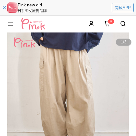
Pink new girl
開啟APP
日系少女原創品牌
0
1
/
3