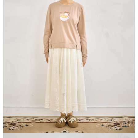
※ 請注意：結帳手續完成當下不需立刻繳費，但若您需要取消訂單，請聯絡
每筆NT$80，滿NT$1,200(含以上)免運費
購買商品的店家。未經商家同意取消之訂單仍視為有效，需透過AFTEE先享
後付繳納相關費用。
付款後門市自取
※ 交易是否成功請以「AFTEE先享後付 」之結帳頁面顯示為準，若有關於
是否繳費成功／繳費後需取消欲退款等相關疑問，請聯繫「AFTEE先享後付
免運費
客戶支援中心」
https://netprotections.freshdesk.com/support/home
【注意事項】
１．透過由恩沛科技股份有限公司提供之「AFTEE先享後付」服務完成之交
易，需依本服務之必要範圍內提供個人資料，並將交易相關給付款項請求債
權轉讓予恩沛科技股份有限公司。
２．關於個人資料處理事宜，請瀏覽以下網址：
https://aftee.tw/terms/#terms3
３．未成年的使用者請事先徵得法定代理人或監護人之同意方可使用
「AFTEE先享後付」，若未經同意申辦者引起之損失，本公司不負相關責
任。
４．使用「AFTEE先享後付」時，將依據個別帳號之用戶狀況，依本公司即
時審查核予不同之上限額度；若仍有額度不足之情形，本公司將視審查結果
請求用戶進行身份認證。
５．嚴禁一人註冊多個帳號或使用他人資訊註冊。若發現惡意使用之情形，
恩沛科技股份有限公司將有權停止該用戶之使用額度並採取法律行動。