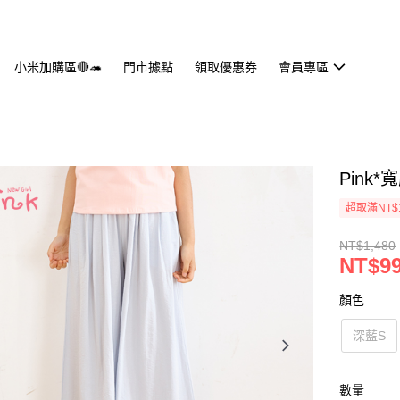
小米加購區🔴🦔
門市據點
領取優惠券
會員專區
Pink*
超取滿NT$
NT$1,480
NT$9
顏色
深藍S
數量