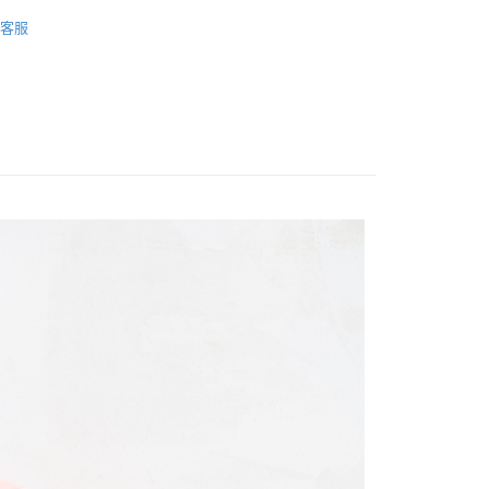
春夏商品🌸
客服
FTEE先享後付」】
長褲/短褲
先享後付是「在收到商品之後才付款」的支付方式。 讓您購物簡單
心！
：不需註冊會員、不需綁卡、不需儲值。
：只要手機號碼，簡訊認證，即可結帳。
：先確認商品／服務後，再付款。
取貨
EE先享後付」結帳流程】
0，滿NT$1,200(含以上)免運費
方式選擇「AFTEE先享後付」後，將跳轉至「AFTEE先享後
頁面，進行簡訊認證並確認金額後，即可完成結帳。
取貨
成立數日內，您將收到繳費通知簡訊。
費通知簡訊後14天內，點擊此簡訊中的連結，可透過四大超商
0，滿NT$1,200(含以上)免運費
網路銀行／等多元方式進行付款，方視為交易完成。
：結帳手續完成當下不需立刻繳費，但若您需要取消訂單，請聯
的店家。未經商家同意取消之訂單仍視為有效，需透過AFTEE
繳納相關費用。
0，滿NT$1,200(含以上)免運費
否成功請以「AFTEE先享後付 」之結帳頁面顯示為準，若有關於
功／繳費後需取消欲退款等相關疑問，請聯繫「AFTEE先享後
市自取
援中心」
https://netprotections.freshdesk.com/support/home
項】
恩沛科技股份有限公司提供之「AFTEE先享後付」服務完成之
依本服務之必要範圍內提供個人資料，並將交易相關給付款項請