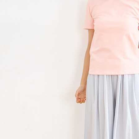
求債權轉
２．關於
https://aft
３．未成
「AFTE
任。
４．使用「
即時審查
結果請求
５．嚴禁
形，恩沛
動。