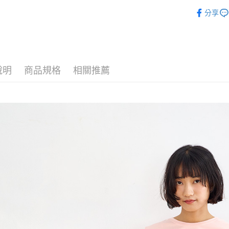
🌸2025
相關說明
分享
【關於「A
►下著
ATM付款
AFTEE
便利好安
１．簡單
２．便利
運送方式
３．安心
說明
商品規格
相關推薦
全家付款
【「AFT
每筆NT$8
１．於結帳
付」結帳
7-11付款
２．訂單
３．收到繳
每筆NT$8
／ATM／
※ 請注意
宅配
絡購買商品
先享後付
每筆NT$8
※ 交易是
是否繳費成
付款後門
付客戶支
免運費
【注意事
１．透過由
交易，需