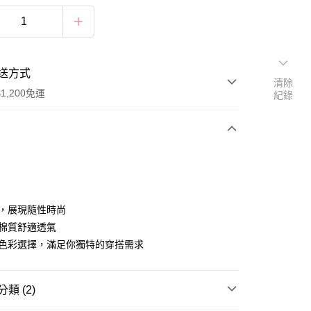
送方式
清除
1,200免運
紀錄
次付款
付款
計，展現隨性時尚
軟棉質舒適透氣
種色彩選擇，滿足你獨特的穿搭需求
類 (2)
享後付