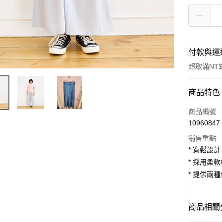
付款與運
超取滿NT$
付款方式
商品特色
信用卡一
商品編號
10960847
超商取貨
銷售重點
LINE Pay
* 寬鬆設
* 採用柔
Apple Pay
* 提供兩
街口支付
悠遊付
商品相關分
AFTEE先