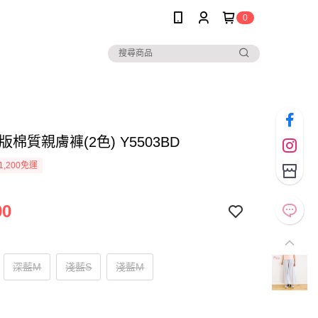
0
寬版棉質親膚褲(2色) Y5503BD
1,200免運
90
深藍M
淺藍S
淺藍M