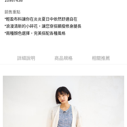
10957438
LINE Pay
銷售重點
Apple Pay
*輕盈布料讓你在炎炎夏日中依然舒適自在
*浪漫清新的小碎花，讓您穿搭顯瘦修身腿長
街口支付
*兩種顏色選擇，完美搭配各種風格
悠遊付
AFTEE先享後付
相關說明
詳細說明
商品規格
相關推薦
【關於「AFTEE先享後付」】
ATM付款
AFTEE先享後付是「在收到商品之後才付款」的支付方式。 讓您購物簡單
便利好安心！
１．簡單：不需註冊會員、不需綁卡、不需儲值。
運送方式
２．便利：只要手機號碼，簡訊認證，即可結帳。
３．安心：先確認商品／服務後，再付款。
全家付款取貨
每筆NT$80，滿NT$1,200(含以上)免運費
【「AFTEE先享後付」結帳流程】
１．於結帳方式選擇「AFTEE先享後付」後，將跳轉至「AFTEE先享後付」
7-11付款取貨
結帳頁面，進行簡訊認證並確認金額後，即可完成結帳。
２．訂單成立數日內，您將收到繳費通知簡訊。
每筆NT$80，滿NT$1,200(含以上)免運費
３．收到繳費通知簡訊後14天內，點擊此簡訊中的連結，可透過四大超商／
ATM／網路銀行／等多元方式進行付款，方視為交易完成。
宅配