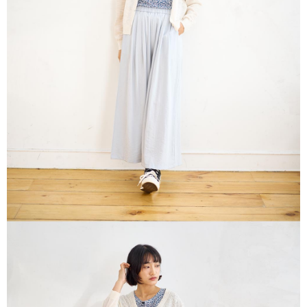
※ 請注意：結帳手續完成當下不需立刻繳費，但若您需要取消訂單，請聯絡
每筆NT$80，滿NT$1,200(含以上)免運費
購買商品的店家。未經商家同意取消之訂單仍視為有效，需透過AFTEE先享
後付繳納相關費用。
付款後門市自取
※ 交易是否成功請以「AFTEE先享後付 」之結帳頁面顯示為準，若有關於
是否繳費成功／繳費後需取消欲退款等相關疑問，請聯繫「AFTEE先享後付
免運費
客戶支援中心」
https://netprotections.freshdesk.com/support/home
【注意事項】
１．透過由恩沛科技股份有限公司提供之「AFTEE先享後付」服務完成之交
易，需依本服務之必要範圍內提供個人資料，並將交易相關給付款項請求債
權轉讓予恩沛科技股份有限公司。
２．關於個人資料處理事宜，請瀏覽以下網址：
https://aftee.tw/terms/#terms3
３．未成年的使用者請事先徵得法定代理人或監護人之同意方可使用
「AFTEE先享後付」，若未經同意申辦者引起之損失，本公司不負相關責
任。
４．使用「AFTEE先享後付」時，將依據個別帳號之用戶狀況，依本公司即
時審查核予不同之上限額度；若仍有額度不足之情形，本公司將視審查結果
請求用戶進行身份認證。
５．嚴禁一人註冊多個帳號或使用他人資訊註冊。若發現惡意使用之情形，
恩沛科技股份有限公司將有權停止該用戶之使用額度並採取法律行動。