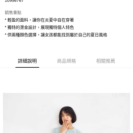
10956767
LINE Pay
銷售重點
Apple Pay
* 輕盈的面料，讓你在炎夏中自在穿著
* 獨特的燙金設計，展現獨特個人特色
街口支付
* 供兩種顏色選擇，讓女孩都能找到屬於自己的夏日風格
悠遊付
AFTEE先享後付
相關說明
詳細說明
商品規格
相關推薦
【關於「AFTEE先享後付」】
ATM付款
AFTEE先享後付是「在收到商品之後才付款」的支付方式。 讓您購物簡單
便利好安心！
１．簡單：不需註冊會員、不需綁卡、不需儲值。
運送方式
２．便利：只要手機號碼，簡訊認證，即可結帳。
３．安心：先確認商品／服務後，再付款。
全家付款取貨
每筆NT$80，滿NT$1,200(含以上)免運費
【「AFTEE先享後付」結帳流程】
１．於結帳方式選擇「AFTEE先享後付」後，將跳轉至「AFTEE先享後付」
7-11付款取貨
結帳頁面，進行簡訊認證並確認金額後，即可完成結帳。
２．訂單成立數日內，您將收到繳費通知簡訊。
每筆NT$80，滿NT$1,200(含以上)免運費
３．收到繳費通知簡訊後14天內，點擊此簡訊中的連結，可透過四大超商／
ATM／網路銀行／等多元方式進行付款，方視為交易完成。
宅配