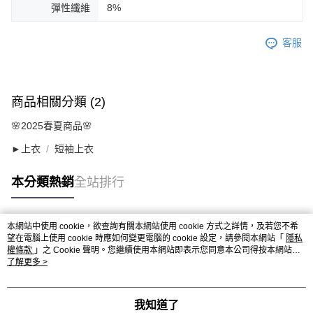
彈性纖維
8%
客服
商品相關分類 (2)
🌸2025春夏商品🌸
►上衣
短袖上衣
本分類熱銷
全站排行
本網站中使用 cookie，欲查詢有關本網站使用 cookie 方式之詳情，及若您不希
熱門標籤
望在電腦上使用 cookie 時應如何變更電腦的 cookie 設定，請參閱本網站「
隱私
權條款
」之 Cookie 聲明。您繼續使用本網站即表示您同意本公司得按本網站使
用條款之 Cookie 聲明使用 cookie。
了解更多 >
我知道了