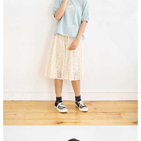
※ 請注意：結帳手續完成當下不需立刻繳費，但若您需要取消訂單，請聯絡
每筆NT$80，滿NT$1,200(含以上)免運費
購買商品的店家。未經商家同意取消之訂單仍視為有效，需透過AFTEE先享
後付繳納相關費用。
付款後門市自取
※ 交易是否成功請以「AFTEE先享後付 」之結帳頁面顯示為準，若有關於
是否繳費成功／繳費後需取消欲退款等相關疑問，請聯繫「AFTEE先享後付
免運費
客戶支援中心」
https://netprotections.freshdesk.com/support/home
【注意事項】
１．透過由恩沛科技股份有限公司提供之「AFTEE先享後付」服務完成之交
易，需依本服務之必要範圍內提供個人資料，並將交易相關給付款項請求債
權轉讓予恩沛科技股份有限公司。
２．關於個人資料處理事宜，請瀏覽以下網址：
https://aftee.tw/terms/#terms3
３．未成年的使用者請事先徵得法定代理人或監護人之同意方可使用
「AFTEE先享後付」，若未經同意申辦者引起之損失，本公司不負相關責
任。
４．使用「AFTEE先享後付」時，將依據個別帳號之用戶狀況，依本公司即
時審查核予不同之上限額度；若仍有額度不足之情形，本公司將視審查結果
請求用戶進行身份認證。
５．嚴禁一人註冊多個帳號或使用他人資訊註冊。若發現惡意使用之情形，
恩沛科技股份有限公司將有權停止該用戶之使用額度並採取法律行動。