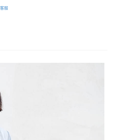
春夏商品🌸
客服
FTEE先享後付」】
短袖上衣
先享後付是「在收到商品之後才付款」的支付方式。 讓您購物簡單
心！
：不需註冊會員、不需綁卡、不需儲值。
：只要手機號碼，簡訊認證，即可結帳。
：先確認商品／服務後，再付款。
取貨
EE先享後付」結帳流程】
0，滿NT$1,200(含以上)免運費
方式選擇「AFTEE先享後付」後，將跳轉至「AFTEE先享後
頁面，進行簡訊認證並確認金額後，即可完成結帳。
取貨
成立數日內，您將收到繳費通知簡訊。
費通知簡訊後14天內，點擊此簡訊中的連結，可透過四大超商
0，滿NT$1,200(含以上)免運費
網路銀行／等多元方式進行付款，方視為交易完成。
：結帳手續完成當下不需立刻繳費，但若您需要取消訂單，請聯
的店家。未經商家同意取消之訂單仍視為有效，需透過AFTEE
繳納相關費用。
0，滿NT$1,200(含以上)免運費
否成功請以「AFTEE先享後付 」之結帳頁面顯示為準，若有關於
功／繳費後需取消欲退款等相關疑問，請聯繫「AFTEE先享後
市自取
援中心」
https://netprotections.freshdesk.com/support/home
項】
恩沛科技股份有限公司提供之「AFTEE先享後付」服務完成之
依本服務之必要範圍內提供個人資料，並將交易相關給付款項請