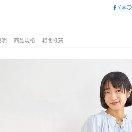
🌸2025
相關說明
分享
【關於「A
►上衣
ATM付款
AFTEE
便利好安
１．簡單
２．便利
運送方式
３．安心
說明
商品規格
相關推薦
全家付款
【「AFT
每筆NT$8
１．於結帳
付」結帳
7-11付款
２．訂單
３．收到繳
每筆NT$8
／ATM／
※ 請注意
宅配
絡購買商品
先享後付
每筆NT$8
※ 交易是
是否繳費成
付款後門
付客戶支
免運費
【注意事
１．透過由
交易，需