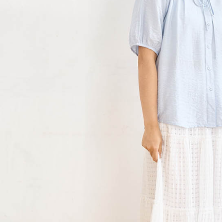
求債權轉
２．關於
https://aft
３．未成
「AFTE
任。
４．使用「
即時審查
結果請求
５．嚴禁
形，恩沛
動。