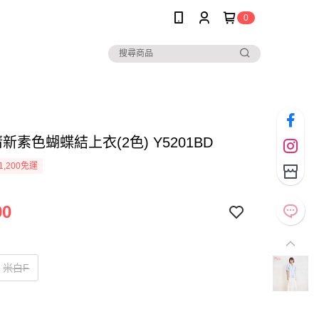
0
* 清新素色蝴蝶結上衣(2色) Y5201BD
1,200免運
90
米白F