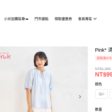
小米加購區🔴🦔
門市據點
領取優惠券
會員專區
Pink
超取滿NT$
NT$1,380
NT$9
顏色
藍F
數量