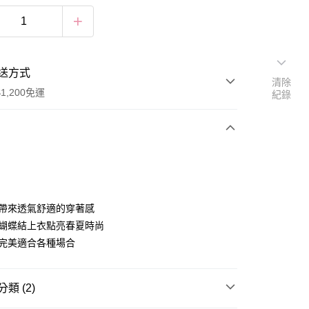
送方式
清除
1,200免運
紀錄
次付款
付款
料帶來透氣舒適的穿著感
色蝴蝶結上衣點亮春夏時尚
配完美適合各種場合
類 (2)
享後付