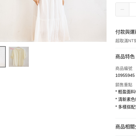
付款與運
超取滿NT$
付款方式
商品特色
信用卡一
商品編號
10955945
超商取貨
銷售重點
LINE Pay
* 輕盈面
* 清新素
Apple Pay
* 多樣搭
街口支付
悠遊付
商品相關分
AFTEE先