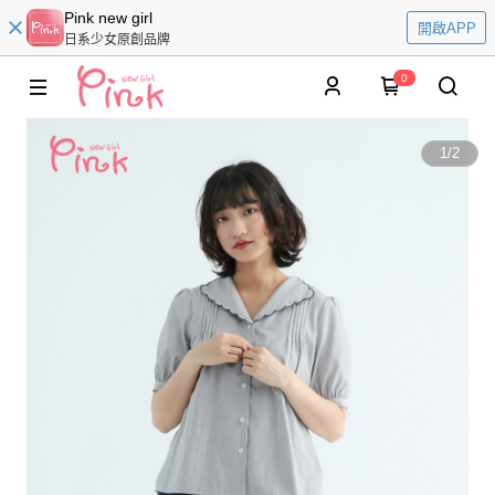
Pink new girl
開啟APP
日系少女原創品牌
0
1
/
2