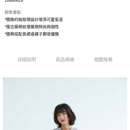
10840628
LINE Pay
銷售重點
Apple Pay
*精緻的娃娃領設計增添可愛氣息
*復古橫條紋理展現時尚與個性
街口支付
*隨興搭配長裙或褲子都很優雅
悠遊付
AFTEE先享後付
相關說明
詳細說明
商品規格
相關推薦
【關於「AFTEE先享後付」】
ATM付款
AFTEE先享後付是「在收到商品之後才付款」的支付方式。 讓您購物簡單
便利好安心！
１．簡單：不需註冊會員、不需綁卡、不需儲值。
運送方式
２．便利：只要手機號碼，簡訊認證，即可結帳。
３．安心：先確認商品／服務後，再付款。
全家付款取貨
每筆NT$80，滿NT$1,200(含以上)免運費
【「AFTEE先享後付」結帳流程】
１．於結帳方式選擇「AFTEE先享後付」後，將跳轉至「AFTEE先享後付」
7-11付款取貨
結帳頁面，進行簡訊認證並確認金額後，即可完成結帳。
２．訂單成立數日內，您將收到繳費通知簡訊。
每筆NT$80，滿NT$1,200(含以上)免運費
３．收到繳費通知簡訊後14天內，點擊此簡訊中的連結，可透過四大超商／
ATM／網路銀行／等多元方式進行付款，方視為交易完成。
宅配