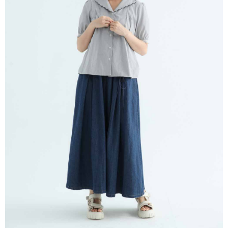
※ 請注意：結帳手續完成當下不需立刻繳費，但若您需要取消訂單，請聯絡
每筆NT$80，滿NT$1,200(含以上)免運費
購買商品的店家。未經商家同意取消之訂單仍視為有效，需透過AFTEE先享
後付繳納相關費用。
付款後門市自取
※ 交易是否成功請以「AFTEE先享後付 」之結帳頁面顯示為準，若有關於
是否繳費成功／繳費後需取消欲退款等相關疑問，請聯繫「AFTEE先享後付
免運費
客戶支援中心」
https://netprotections.freshdesk.com/support/home
【注意事項】
１．透過由恩沛科技股份有限公司提供之「AFTEE先享後付」服務完成之交
易，需依本服務之必要範圍內提供個人資料，並將交易相關給付款項請求債
權轉讓予恩沛科技股份有限公司。
２．關於個人資料處理事宜，請瀏覽以下網址：
https://aftee.tw/terms/#terms3
３．未成年的使用者請事先徵得法定代理人或監護人之同意方可使用
「AFTEE先享後付」，若未經同意申辦者引起之損失，本公司不負相關責
任。
４．使用「AFTEE先享後付」時，將依據個別帳號之用戶狀況，依本公司即
時審查核予不同之上限額度；若仍有額度不足之情形，本公司將視審查結果
請求用戶進行身份認證。
５．嚴禁一人註冊多個帳號或使用他人資訊註冊。若發現惡意使用之情形，
恩沛科技股份有限公司將有權停止該用戶之使用額度並採取法律行動。